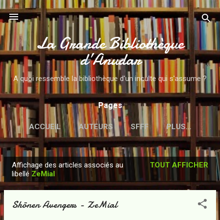
Accéder au contenu principal
La Grande Bibliothèque
d’Anudar
A quoi ressemble la bibliothèque d'un inculte qui s'assume ?
Pages
ACCUEIL
AUTEURS
SFFF
PLUS…
Affichage des articles associés au
TOUT AFFICHER
A
libellé
ZeMial
r
t
Shōnen Avengers - ZeMial
i