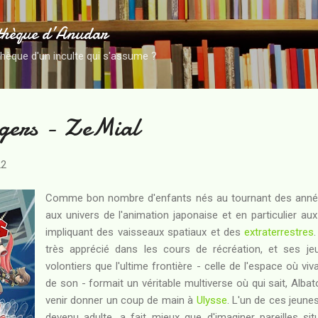
Accéder au contenu principal
thèque d’Anudar
thèque d'un inculte qui s'assume ?
gers - ZeMial
22
Comme bon nombre d'enfants nés au tournant des années
aux univers de l'animation japonaise et en particulier 
impliquant des vaisseaux spatiaux et des
extraterrestres
très apprécié dans les cours de récréation, et ses je
volontiers que l'ultime frontière - celle de l'espace où vi
de son - formait un véritable multiverse où qui sait, Albat
venir donner un coup de main à
Ulysse
. L'un de ces jeun
devenu adulte, a fait mieux que d'imaginer pareilles sit