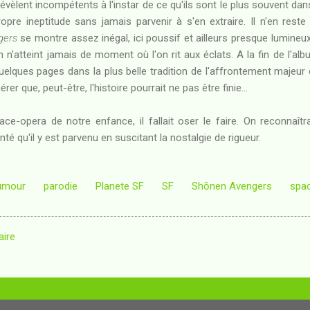
révèlent incompétents à l'instar de ce qu'ils sont le plus souvent da
opre ineptitude sans jamais parvenir à s'en extraire. Il n'en res
gers
se montre assez inégal, ici poussif et ailleurs presque lumineux,
n'atteint jamais de moment où l'on rit aux éclats. A la fin de l'alb
uelques pages dans la plus belle tradition de l'affrontement majeur
er que, peut-être, l'histoire pourrait ne pas être finie...
ace-opera de notre enfance, il fallait oser le faire. On reconnaît
té qu'il y est parvenu en suscitant la nostalgie de rigueur.
umour
parodie
Planete SF
SF
Shōnen Avengers
spa
aire
Fourni par Blogger