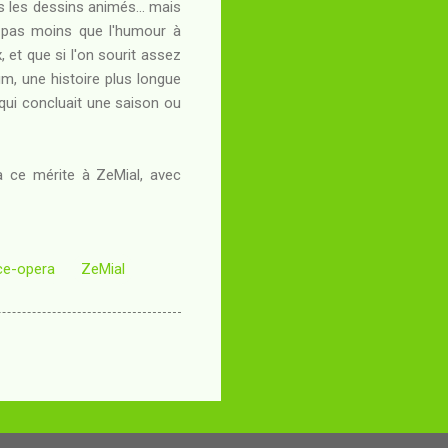
ns les dessins animés... mais
te pas moins que l'humour à
 et que si l'on sourit assez
um, une histoire plus longue
 qui concluait une saison ou
ra ce mérite à ZeMial, avec
ce-opera
ZeMial