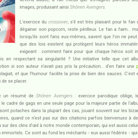
images, produisant ainsi
Shōnen Avengers
.
L'exercice du
crossover
, s'il est très plaisant pour le fa
dégainer son popcorn, reste périlleux. Le fan a faim... m
lorsqu'ils sont fans eux-mêmes, savent que l'on ne peut 
que des lois existent qui protègent leurs héros immatérie
exigeant : comment faire pour que chaque héros soit in
is en respectant sa singularité ? Une initiative telle que cet a
n si son auteur n'avait pas pris la précaution... d'en faire une
plagiat, et que l'humour facilite la prise de bien des sauces. C'es
i de se placer.
uire un résumé de
Shōnen Avengers
: exercice parodique oblige, l
s le cadre de gags en une seule page pour la majeure partie de l'a
s sont potaches dans la plupart des cas, jouant souvent sur les bi
oires, quand ce n'est pas sur des citations parfois bienvenues à 
ou sur des clins d’œil à notre monde contemporain, qui est aussi celui
ion immortels. Ce sont au fond les méchants - eux aussi fédérés - qui