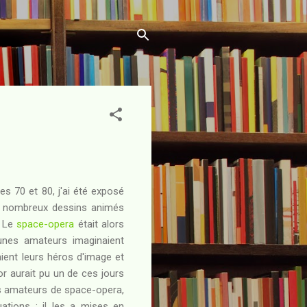
 70 et 80, j'ai été exposé
aux nombreux dessins animés
. Le
space-opera
était alors
unes amateurs imaginaient
vaient leurs héros d'image et
or aurait pu un de ces jours
es amateurs de space-opera,
uations : il les a mises en