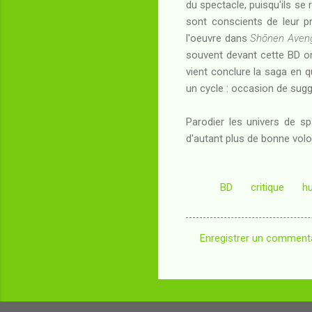
du spectacle, puisqu'ils se 
sont conscients de leur pr
l'oeuvre dans
Shōnen Aven
souvent devant cette BD on 
vient conclure la saga en q
un cycle : occasion de suggér
Parodier les univers de sp
d'autant plus de bonne volon
BD
critique
h
Enregistrer un comment
C
o
m
m