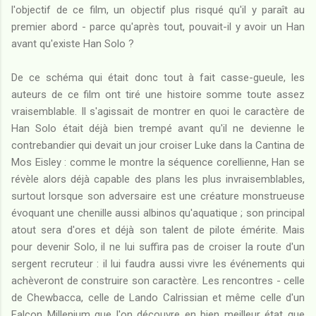
l'objectif de ce film, un objectif plus risqué qu'il y paraît au
premier abord - parce qu'après tout, pouvait-il y avoir un Han
avant qu'existe Han Solo ?
De ce schéma qui était donc tout à fait casse-gueule, les
auteurs de ce film ont tiré une histoire somme toute assez
vraisemblable. Il s'agissait de montrer en quoi le caractère de
Han Solo était déjà bien trempé avant qu'il ne devienne le
contrebandier qui devait un jour croiser Luke dans la Cantina de
Mos Eisley : comme le montre la séquence corellienne, Han se
révèle alors déjà capable des plans les plus invraisemblables,
surtout lorsque son adversaire est une créature monstrueuse
évoquant une chenille aussi albinos qu'aquatique ; son principal
atout sera d'ores et déjà son talent de pilote émérite. Mais
pour devenir Solo, il ne lui suffira pas de croiser la route d'un
sergent recruteur : il lui faudra aussi vivre les événements qui
achèveront de construire son caractère. Les rencontres - celle
de Chewbacca, celle de Lando Calrissian et même celle d'un
Falcon Millenium que l'on découvre en bien meilleur état que