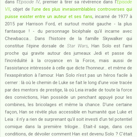
dans l'
Episode IV
, premier à tirer sa révérence dans l'
Episode
VII
, objet de
l'une des plus invraisemblables controverses qui
puisse exister entre un auteur et ses fans
, incarné de 1977 à
2015 par Harrison Ford, et surtout moitié gauche - la plus
fantasque ! - du personnage bicéphale qu'il incarne avec
Chewbacca... Dans l'histoire de la famille Skywalker qui
constitue l'épine dorsale de
Star Wars
, Han Solo est l'ami
proche qui gravite autour des jumeaux Jedi et passe de
l'incrédulité à la croyance en la Force, mais aussi de
l'assistance intéressée à celle que dicte l'honneur... et même de
l'exaspération à l'amour. Han Solo n'est pas un héros facile à
cerner : là où le chemin de Luke se fait le long d'une voie tracée
par des mentors de prestige, là où Leia irradie de toute la force
des convictions, Han possède un penchant appuyé pour les
combines, les bricolages et même la chance. D'une certaine
façon, Han se révèle plus accessible en humanité que Luke et
Leia : il n'y a rien de surprenant qu'il soit investi d'un tel potentiel
comique dans la première trilogie... Etait-il sage, dans ces
conditions, de dévoiler comment Han est devenu Solo ? C'était