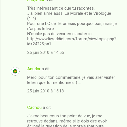
C
Très intéressant ce que tu racontes.
o
J'ai bien aimé aussi La Morale et le Virologue
m
(^_^)
Pour une LC de Téranésie, pourquoi pas, mais je
m
n'ai pas le livre.
N'oublie pas de venir en discuter ici:
e
http://www.livraddict.com/forum/viewtopic.php?
n
id=2422&p=1
t
25 juin 2010 à 14:55
a
i
Anudar
a dit…
r
Merci pour ton commentaire, je vais aller visiter
e
le lien que tu mentionnes :) ...
s
25 juin 2010 à 15:18
Cachou
a dit…
J'aime beaucoup ton point de vue, je me
retrouve dedans, même si je dois dire avoir
éclipsé la question de la morale (par pure