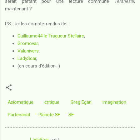
serait partant pour une lecture commune
Teranesia
,
maintenant ?
P.S. : ici les compte-rendus de :
Guillaume44 le Traqueur Stellaire
,
Gromovar
,
Valunivers
,
LadyScar
,
(en cours d'édition...)
Axiomatique
critique
Greg Egan
imagination
Partenariat
Planete SF
SF
LadyScar
a dit…