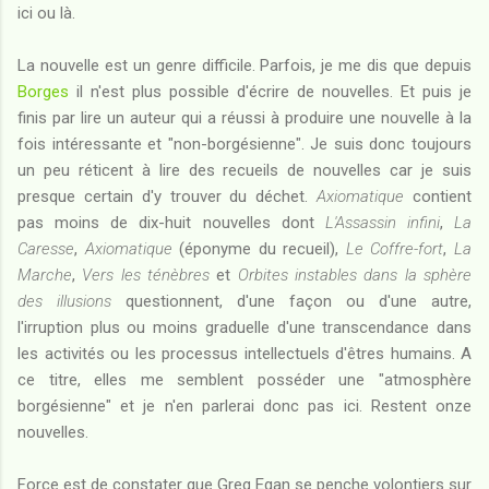
ici ou là.
La nouvelle est un genre difficile. Parfois, je me dis que depuis
Borges
il n'est plus possible d'écrire de nouvelles. Et puis je
finis par lire un auteur qui a réussi à produire une nouvelle à la
fois intéressante et "non-borgésienne". Je suis donc toujours
un peu réticent à lire des recueils de nouvelles car je suis
presque certain d'y trouver du déchet.
Axiomatique
contient
pas moins de dix-huit nouvelles dont
L'Assassin infini
,
La
Caresse
,
Axiomatique
(éponyme du recueil),
Le Coffre-fort
,
La
Marche
,
Vers les ténèbres
et
Orbites instables dans la sphère
des illusions
questionnent, d'une façon ou d'une autre,
l'irruption plus ou moins graduelle d'une transcendance dans
les activités ou les processus intellectuels d'êtres humains. A
ce titre, elles me semblent posséder une "atmosphère
borgésienne" et je n'en parlerai donc pas ici. Restent onze
nouvelles.
Force est de constater que Greg Egan se penche volontiers sur