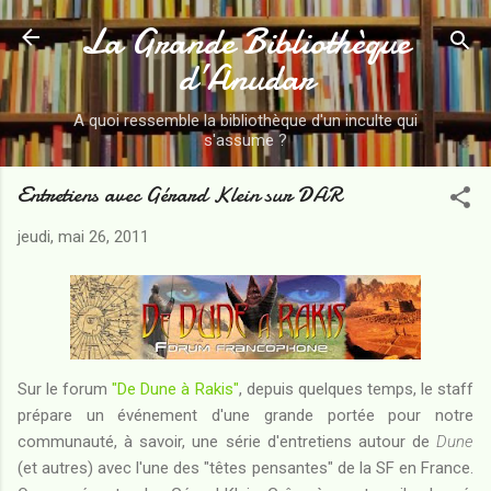
La Grande Bibliothèque
Accéder au contenu principal
d’Anudar
A quoi ressemble la bibliothèque d'un inculte qui
s'assume ?
Entretiens avec Gérard Klein sur DAR
jeudi, mai 26, 2011
Sur le forum
"De Dune à Rakis"
, depuis quelques temps, le staff
prépare un événement d'une grande portée pour notre
communauté, à savoir, une série d'entretiens autour de
Dune
(et autres) avec l'une des "têtes pensantes" de la SF en France.