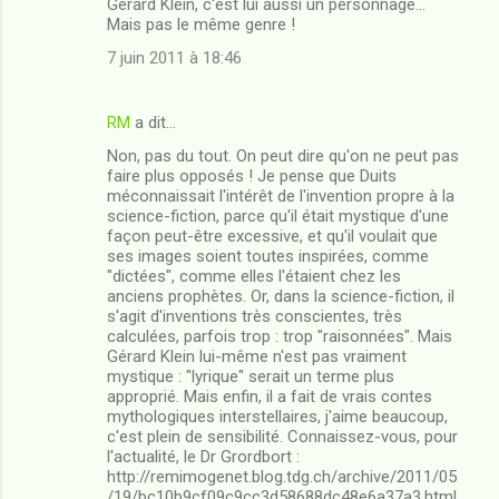
Gérard Klein, c'est lui aussi un personnage...
a
Mais pas le même genre !
i
7 juin 2011 à 18:46
r
e
RM
a dit…
s
Non, pas du tout. On peut dire qu'on ne peut pas
faire plus opposés ! Je pense que Duits
méconnaissait l'intérêt de l'invention propre à la
science-fiction, parce qu'il était mystique d'une
façon peut-être excessive, et qu'il voulait que
ses images soient toutes inspirées, comme
"dictées", comme elles l'étaient chez les
anciens prophètes. Or, dans la science-fiction, il
s'agit d'inventions très conscientes, très
calculées, parfois trop : trop "raisonnées". Mais
Gérard Klein lui-même n'est pas vraiment
mystique : "lyrique" serait un terme plus
approprié. Mais enfin, il a fait de vrais contes
mythologiques interstellaires, j'aime beaucoup,
c'est plein de sensibilité. Connaissez-vous, pour
l'actualité, le Dr Grordbort :
http://remimogenet.blog.tdg.ch/archive/2011/05
/19/bc10b9cf09c9cc3d58688dc48e6a37a3.html