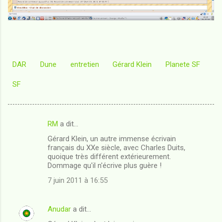
DAR
Dune
entretien
Gérard Klein
Planete SF
SF
RM
a dit…
C
Gérard Klein, un autre immense écrivain
o
français du XXe siècle, avec Charles Duits,
m
quoique très différent extérieurement.
Dommage qu'il n'écrive plus guère !
m
7 juin 2011 à 16:55
e
n
Anudar
a dit…
t