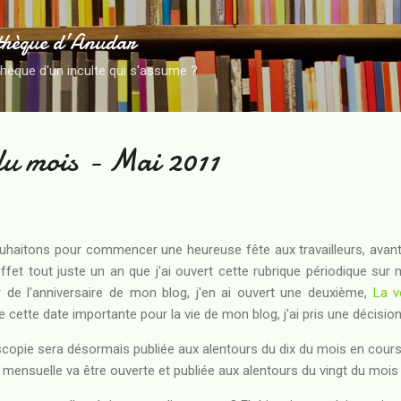
Accéder au contenu principal
thèque d’Anudar
thèque d'un inculte qui s'assume ?
du mois - Mai 2011
uhaitons pour commencer une heureuse fête aux travailleurs, avant
effet tout juste un an que j'ai ouvert cette rubrique périodique sur 
 de l'anniversaire de mon blog, j'en ai ouvert une deuxième,
La v
e cette date importante pour la vie de mon blog, j'ai pris une décision
scopie sera désormais publiée aux alentours du dix du mois en cours
 mensuelle va être ouverte et publiée aux alentours du vingt du mois