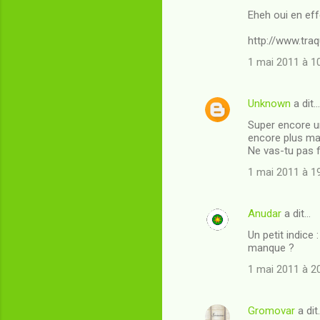
r
Eheh oui en eff
e
http://www.traq
s
1 mai 2011 à 1
Unknown
a dit…
Super encore une
encore plus ma 
Ne vas-tu pas f
1 mai 2011 à 1
Anudar
a dit…
Un petit indice 
manque ?
1 mai 2011 à 2
Gromovar
a dit