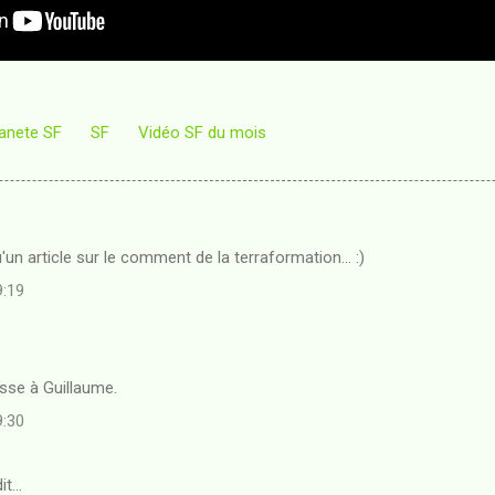
anete SF
SF
Vidéo SF du mois
un article sur le comment de la terraformation... :)
9:19
aisse à Guillaume.
9:30
it…