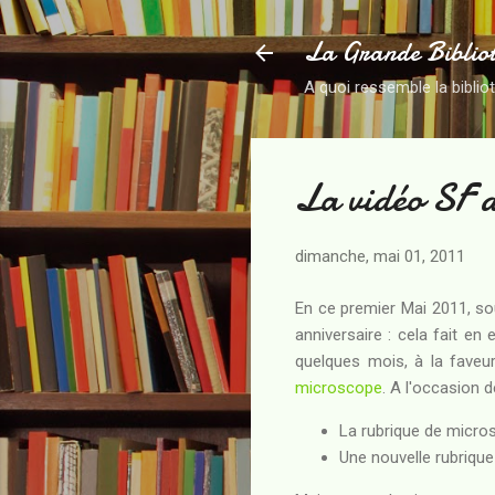
La Grande Biblio
A quoi ressemble la biblio
La vidéo SF 
dimanche, mai 01, 2011
En ce premier Mai 2011, so
anniversaire : cela fait en 
quelques mois, à la faveur
microscope
. A l'occasion d
La rubrique de micro
Une nouvelle rubrique