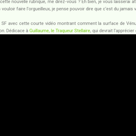
 cette nouvelle rubrique, me direz-vous ? Eh bien, je vous laisserai a
vouloir faire l'orgueilleux, je pense pouvoir dire que c'est du jamais 
la SF avec cette courte vidéo montrant comment la surface de Vénu
ion. Dédicace à
Guillaume, le Traqueur Stellaire
, qui devrait l'apprécier 