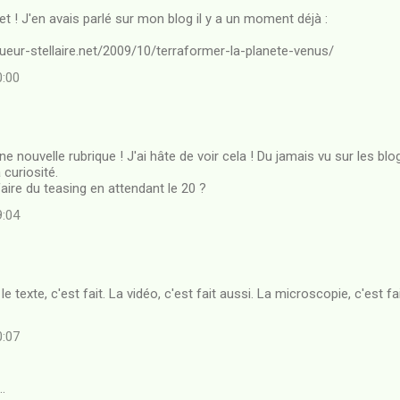
et ! J'en avais parlé sur mon blog il y a un moment déjà :
ueur-stellaire.net/2009/10/terraformer-la-planete-venus/
0:00
 nouvelle rubrique ! J'ai hâte de voir cela ! Du jamais vu sur les blog
curiosité.
aire du teasing en attendant le 20 ?
9:04
: le texte, c'est fait. La vidéo, c'est fait aussi. La microscopie, c'est f
0:07
…