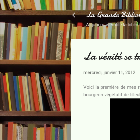
La Grande Biblio
A quoi ressemble la biblio
La vérité se 
mercredi, janvier 11, 2012
Voici la première de mes 
bourgeon végétatif de tilleul