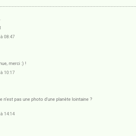
…
t
 à 08:47
ue, merci :) !
 à 10:17
e n'est pas une photo d'une planète lointaine ?
 à 14:14