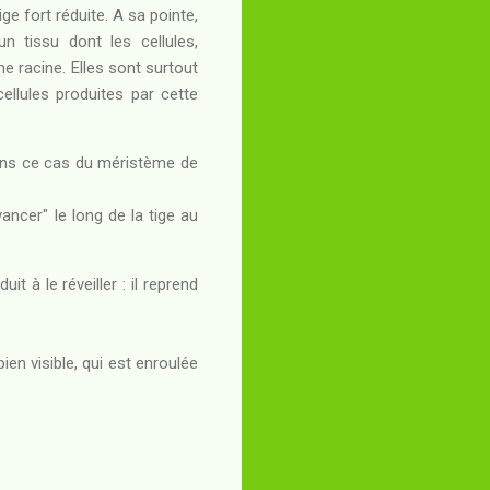
ge fort réduite. A sa pointe,
n tissu dont les cellules,
me racine. Elles sont surtout
cellules produites par cette
(dans ce cas du méristème de
ancer" le long de la tige au
t à le réveiller : il reprend
bien visible, qui est enroulée