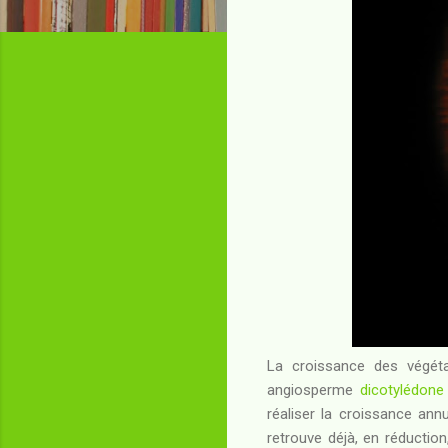
La croissance des végéta
angiosperme
dicotylédone
réaliser la croissance annu
retrouve déjà, en réduction