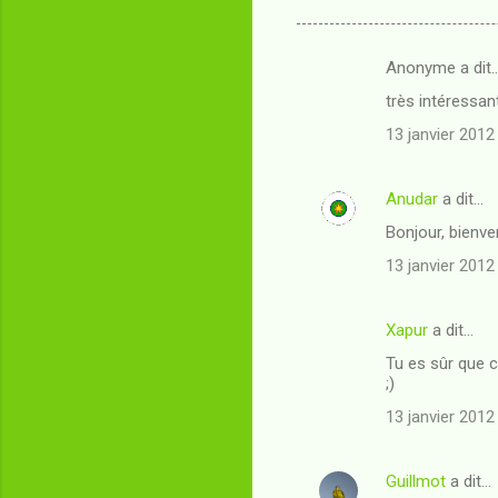
Anonyme a dit
C
très intéressan
o
13 janvier 2012
m
m
Anudar
a dit…
e
Bonjour, bienven
n
t
13 janvier 2012
a
i
Xapur
a dit…
r
Tu es sûr que c
;)
e
13 janvier 2012
s
Guillmot
a dit…