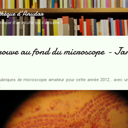
Accéder au contenu principal
thèque d’Anudar
thèque d'un inculte qui s'assume ?
trouve au fond du microscope - Ja
rubriques de microscopie amateur pour cette année 2012... avec u
.