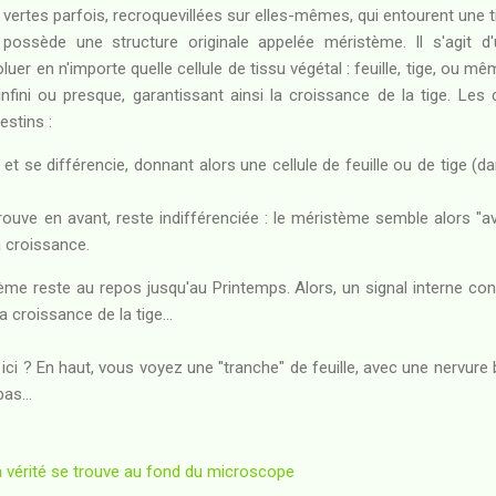
 vertes parfois, recroquevillées sur elles-mêmes, qui entourent une ti
possède une structure originale appelée méristème. Il s'agit d'u
luer en n'importe quelle cellule de tissu végétal : feuille, tige, ou mê
infini ou presque, garantissant ainsi la croissance de la tige. Les 
estins :
e et se différencie, donnant alors une cellule de feuille ou de tige 
 trouve en avant, reste indifférenciée : le méristème semble alors "av
a croissance.
ème reste au repos jusqu'au Printemps. Alors, un signal interne condui
 croissance de la tige...
n ici ? En haut, vous voyez une "tranche" de feuille, avec une nervure 
as...
 vérité se trouve au fond du microscope