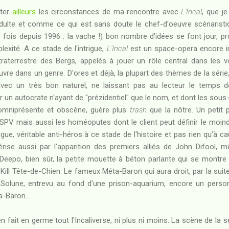
nter
ailleurs
les circonstances de ma rencontre avec
L'Incal
, que j
lte et comme ce qui est sans doute le chef-d'oeuvre scénaristiq
 fois depuis 1996 : la vache !) bon nombre d'idées se font jour, pr
lexité. A ce stade de l'intrigue,
L'Incal
est un space-opera encore in
raterrestre des Bergs, appelés à jouer un rôle central dans les 
euvre dans un genre. D'ores et déjà, la plupart des thèmes de la série
vec un très bon naturel, ne laissant pas au lecteur le temps de 
r un autocrate n'ayant de "prézidentiel" que le nom, et dont les sous
é omniprésente et obscène, guère plus
trash
que la nôtre. Un petit 
e SPV mais aussi les homéoputes dont le client peut définir le moind
ue, véritable anti-héros à ce stade de l'histoire et pas rien qu'à ca
rise aussi par l'apparition des premiers alliés de John Difool, m
. Deepo, bien sûr, la petite mouette à béton parlante qui se montr
 Kill Tête-de-Chien. Le fameux Méta-Baron qui aura droit, par la suit
t Solune, entrevu au fond d'une prison-aquarium, encore un perso
-Baron...
 fait en germe tout l'Incaliverse, ni plus ni moins. La scène de la 