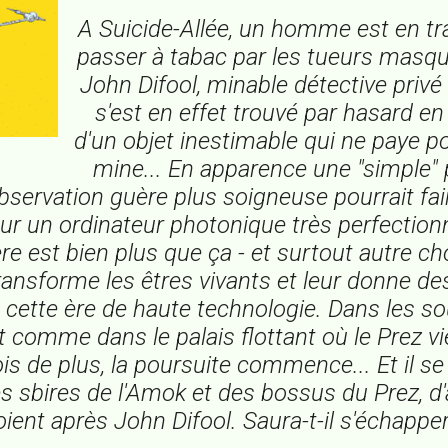
A Suicide-Allée, un homme est en tra
passer à tabac par les tueurs masqu
John Difool, minable détective privé 
s'est en effet trouvé par hasard e
d'un objet inestimable qui ne paye p
mine... En apparence une "simple"
observation guère plus soigneuse pourrait fa
our un ordinateur photonique très perfection
ère est bien plus que ça - et surtout autre c
ransforme les êtres vivants et leur donne de
cette ère de haute technologie. Dans les so
t comme dans le palais flottant où le Prez vi
is de plus, la poursuite commence... Et il se
s sbires de l'Amok et des bossus du Prez, d
oient après John Difool. Saura-t-il s'échapper