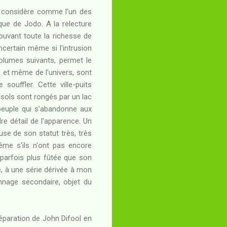
e considère comme l'un des
ue de Jodo. A la relecture
ouvant toute la richesse de
certain même si l'intrusion
volumes suivants, permet le
, et même de l'univers, sont
souffler. Cette ville-puits
-sols sont rongés par un lac
peuple qui s'abandonne aux
re détail de l'apparence. Un
use de son statut très, très
ême s'ils n'ont pas encore
e parfois plus fûtée que son
e, à une série dérivée à mon
nnage secondaire, objet du
séparation de John Difool en