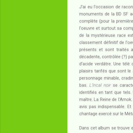
J'ai eu l'occasion de raco
monuments de la BD SF adu
complète (pour la première
l'oeuvre et surtout sa comp
de la mystérieuse race ext
classement définitif de l'o
présents et sont traités a
décadente, contrôlée (?) pa
d'acide verdâtre. Une tél
plaisirs tarifés que sont l
personnage minable, crading
bas.
L'Incal noir
se caracté
identifiés en tant que tels
maître. La Reine de l'Amok.
avis pas indispensable. E
chantage exercé sur le Méta
Dans cet album se trouve en