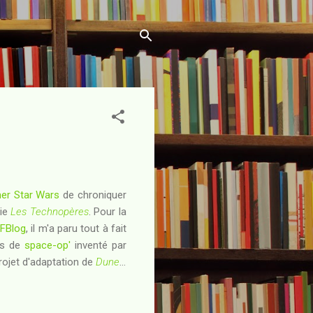
er Star Wars
de chroniquer
rie
Les Technopères
. Pour la
FBlog
, il m'a paru tout à fait
rs de
space-op'
inventé par
rojet d'adaptation de
Dune
...