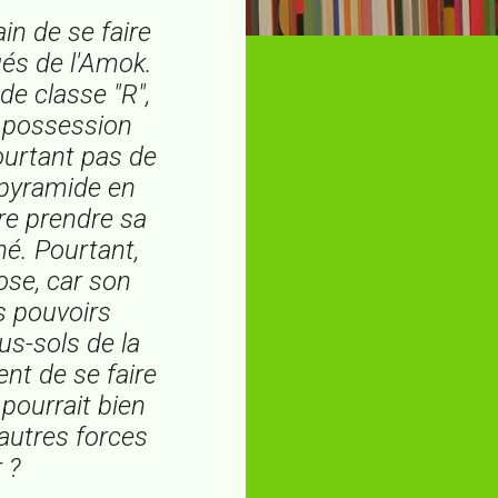
in de se faire
és de l'Amok.
de classe "R",
n possession
ourtant pas de
 pyramide en
ire prendre sa
né. Pourtant,
hose, car son
s pouvoirs
us-sols de la
ent de se faire
 pourrait bien
'autres forces
 ?