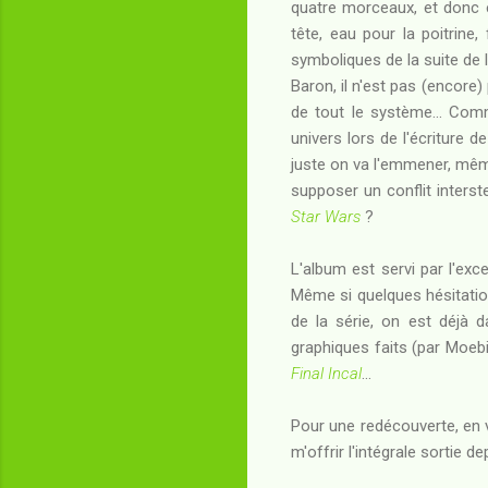
quatre morceaux, et donc 
tête, eau pour la poitrin
symboliques de la suite de 
Baron, il n'est pas (encor
de tout le système... Com
univers lors de l'écriture d
juste on va l'emmener, même
supposer un conflit interst
Star Wars
?
L'album est servi par l'exc
Même si quelques hésitation
de la série, on est déjà 
graphiques faits (par Moebi
Final Incal
...
Pour une redécouverte, en v
m'offrir l'intégrale sortie d