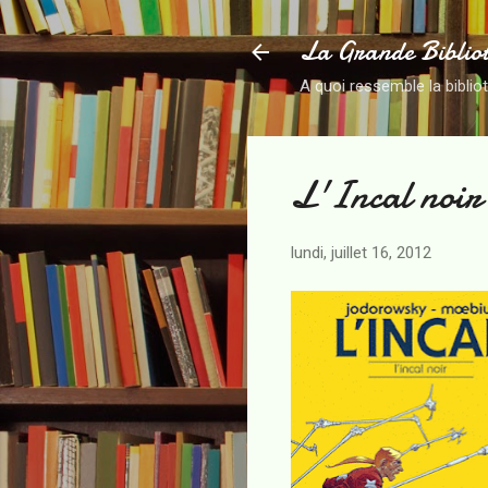
La Grande Biblio
A quoi ressemble la biblio
L'Incal noir
lundi, juillet 16, 2012