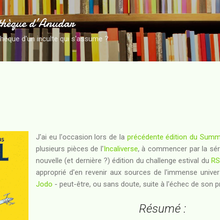
Accéder au contenu principal
thèque d’Anudar
thèque d'un inculte qui s'assume ?
J'ai eu l'occasion lors de la
précédente édition du Summ
plusieurs pièces de l'
Incaliverse
, à commencer par la sé
nouvelle (et dernière ?) édition du challenge estival du
RS
approprié d'en revenir aux sources de l'immense unive
Jodo
- peut-être, ou sans doute, suite à l'échec de son p
Résumé :