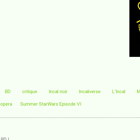
BD
critique
Incal noir
Incaliverse
L'Incal
M
-opera
Summer StarWars Episode VI
 BD !