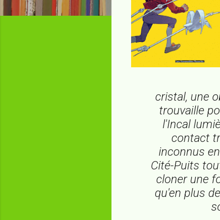
cristal, une 
trouvaille p
l'Incal lumi
contact t
inconnus en 
Cité-Puits tou
cloner une fo
qu'en plus de
s