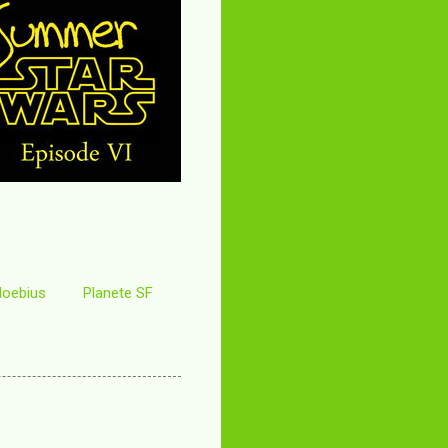
oebius
Planete SF