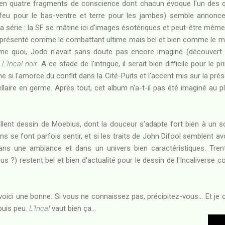
en quatre fragments de conscience dont chacun évoque l'un des qu
e, feu pour le bas-ventre et terre pour les jambes) semble annonc
la série : la SF se mâtine ici d'images ésotériques et peut-être mê
e) présenté comme le combattant ultime mais bel et bien comme le me
me quoi, Jodo n'avait sans doute pas encore imaginé (découvert 
e
L'Incal noir
. A ce stade de l'intrigue, il serait bien difficile pour le
 si l'amorce du conflit dans la Cité-Puits et l'accent mis sur la pré
ellaire en germe. Après tout, cet album n'a-t-il pas été imaginé au pl
ellent dessin de Moebius, dont la douceur s'adapte fort bien à un sc
s se font parfois sentir, et si les traits de John Difool semblent avo
dans une ambiance et dans un univers bien caractéristiques. Trent
us ?) restent bel et bien d'actualité pour le dessin de l'Incaliverse
oici une bonne. Si vous ne connaissez pas, précipitez-vous... Et je c
epuis peu.
L'Incal
vaut bien ça...