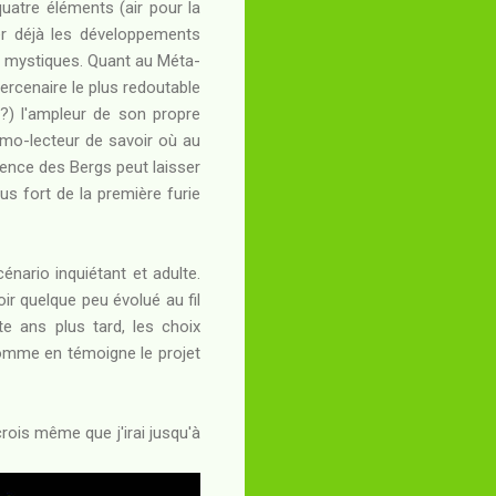
atre éléments (air pour la
er déjà les développements
me mystiques. Quant au Méta-
rcenaire le plus redoutable
?) l'ampleur de son propre
 primo-lecteur de savoir où au
sence des Bergs peut laisser
us fort de la première furie
énario inquiétant et adulte.
ir quelque peu évolué au fil
e ans plus tard, les choix
 comme en témoigne le projet
rois même que j'irai jusqu'à