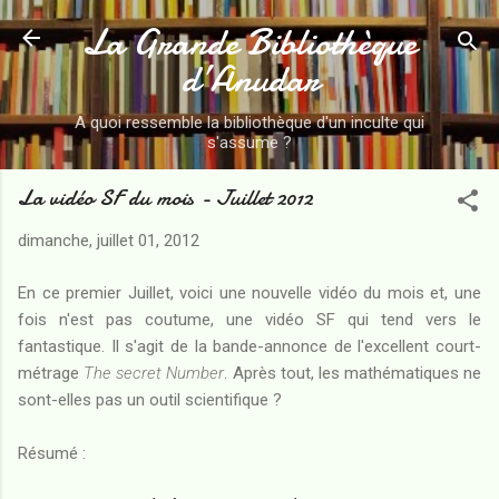
La Grande Bibliothèque
Accéder au contenu principal
d’Anudar
A quoi ressemble la bibliothèque d'un inculte qui
s'assume ?
La vidéo SF du mois - Juillet 2012
dimanche, juillet 01, 2012
En ce premier Juillet, voici une nouvelle vidéo du mois et, une
fois n'est pas coutume, une vidéo SF qui tend vers le
fantastique. Il s'agit de la bande-annonce de l'excellent court-
métrage
The secret Number
. Après tout, les mathématiques ne
sont-elles pas un outil scientifique ?
Résumé :