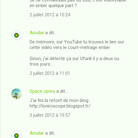
o
en entier quelque part ?
m
2 juillet 2012 à 10:24
m
e
Anudar
a dit…
n
De mémoire, sur YouTube tu trouves le lien sur
t
cette vidéo vers le court-métrage entier.
a
Sinon, j'ai détecté ça sur Ufunk il y a deux ou
i
trois jours...
r
2 juillet 2012 à 11:01
e
s
Space opera
a dit…
J'ai fini la refont de mon blog :
http://loniroscope.blogspot.fr/
3 juillet 2012 à 19:57
Anudar
a dit…