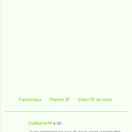
Fantastique
Planete SF
Vidéo SF du mois
Guillaume44
a dit…
C
Je ne connaissais pas du tout, c'est visionnable