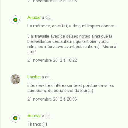
21 novembre 2012 à 14:06
t
a
Anudar
a dit…
i
La méthode, en effet, a de quoi impressionner...
r
e
J'ai travaillé avec de seules notes ainsi que la
bienveillance des auteurs qui ont bien voulu
s
relire les interviews avant publication :) . Merci à
eux !
21 novembre 2012 à 16:22
Lhisbei
a dit…
interview très intéressante et pointue dans les
questions. du coup c'est du lourd :)
21 novembre 2012 à 20:06
Anudar
a dit…
Thanks :) !