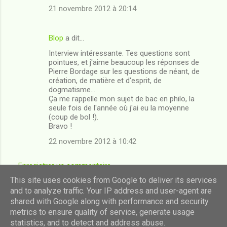
21 novembre 2012 à 20:14
Blop
a dit…
Interview intéressante. Tes questions sont
pointues, et j'aime beaucoup les réponses de
Pierre Bordage sur les questions de néant, de
création, de matière et d'esprit, de
dogmatisme...
Ça me rappelle mon sujet de bac en philo, la
seule fois de l'année où j'ai eu la moyenne
(coup de bol !).
Bravo !
22 novembre 2012 à 10:42
Enregistrer un commentaire
This site uses cookies from Google to deliver its services
and to analyze traffic. Your IP address and user-agent are
shared with Google along with performance and security
Fourni par Blogger
metrics to ensure quality of service, generate usage
statistics, and to detect and address abuse.