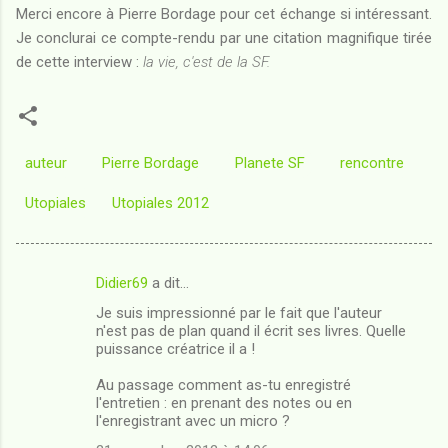
Merci encore à Pierre Bordage pour cet échange si intéressant.
Je conclurai ce compte-rendu par une citation magnifique tirée
de cette interview :
la vie, c'est de la SF.
auteur
Pierre Bordage
Planete SF
rencontre
Utopiales
Utopiales 2012
Didier69
a dit…
C
Je suis impressionné par le fait que l'auteur
o
n'est pas de plan quand il écrit ses livres. Quelle
m
puissance créatrice il a !
m
Au passage comment as-tu enregistré
l'entretien : en prenant des notes ou en
e
l'enregistrant avec un micro ?
n