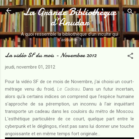
La Grande Bibliothèque
Accéder au contenu principal
d’Anudar
A quoi ressemble la bibliothèque d'un inculte qui
s'assume ?
La vidéo SF du mois - Novembre 2012
jeudi, novembre 01, 2012
Pour la vidéo SF de ce mois de Novembre, j'ai choisi un court-
métrage venu du froid,
Le Cadeau
. Dans un futur incertain,
alors qu'à certains indices on comprend que l'espèce humaine
s'approche de sa péremption, un inconnu à l'air inquiétant
transporte un cadeau dans les couloirs du métro de Moscou.
L'esthétique particulière de ce court, quelque part entre le
cyberpunk et le déglingos, n'est pas sans lui donner une touche
angoissante et en même temps fort originale...