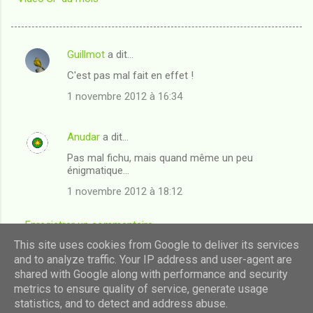
Guillmot
a dit…
C
C'est pas mal fait en effet !
o
1 novembre 2012 à 16:34
m
m
Anudar
a dit…
e
Pas mal fichu, mais quand même un peu
n
énigmatique...
t
1 novembre 2012 à 18:12
a
i
Enregistrer un commentaire
r
This site uses cookies from Google to deliver its services
e
and to analyze traffic. Your IP address and user-agent are
shared with Google along with performance and security
s
Fourni par Blogger
metrics to ensure quality of service, generate usage
statistics, and to detect and address abuse.