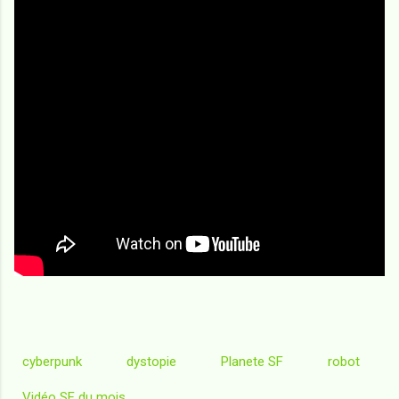
cyberpunk
dystopie
Planete SF
robot
Vidéo SF du mois