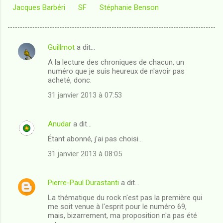
Jacques Barbéri
SF
Stéphanie Benson
Guillmot
a dit…
C
A la lecture des chroniques de chacun, un
o
numéro que je suis heureux de n'avoir pas
m
acheté, donc.
m
31 janvier 2013 à 07:53
e
n
Anudar
a dit…
t
Étant abonné, j'ai pas choisi...
a
31 janvier 2013 à 08:05
i
r
Pierre-Paul Durastanti
a dit…
e
La thématique du rock n'est pas la première qui
s
me soit venue à l'esprit pour le numéro 69,
mais, bizarrement, ma proposition n'a pas été