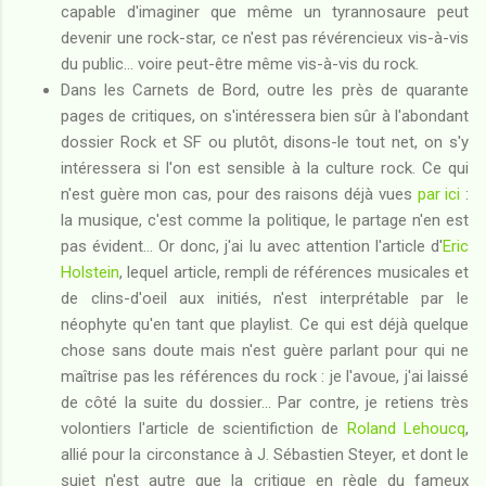
capable d'imaginer que même un tyrannosaure peut
devenir une rock-star, ce n'est pas révérencieux vis-à-vis
du public... voire peut-être même vis-à-vis du rock.
Dans les Carnets de Bord, outre les près de quarante
pages de critiques, on s'intéressera bien sûr à l'abondant
dossier Rock et SF ou plutôt, disons-le tout net, on s'y
intéressera si l'on est sensible à la culture rock. Ce qui
n'est guère mon cas, pour des raisons déjà vues
par ici
:
la musique, c'est comme la politique, le partage n'en est
pas évident... Or donc, j'ai lu avec attention l'article d'
Eric
Holstein
, lequel article, rempli de références musicales et
de clins-d'oeil aux initiés, n'est interprétable par le
néophyte qu'en tant que playlist. Ce qui est déjà quelque
chose sans doute mais n'est guère parlant pour qui ne
maîtrise pas les références du rock : je l'avoue, j'ai laissé
de côté la suite du dossier... Par contre, je retiens très
volontiers l'article de scientifiction de
Roland Lehoucq
,
allié pour la circonstance à J. Sébastien Steyer, et dont le
sujet n'est autre que la critique en règle du fameux