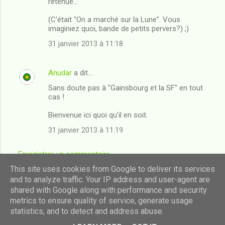
retenue...
(C'était "On a marché sur la Lune". Vous
imaginiez quoi, bande de petits pervers?) ;)
31 janvier 2013 à 11:18
Anudar
a dit…
Sans doute pas à "Gainsbourg et la SF" en tout
cas !
Bienvenue ici quoi qu'il en soit.
31 janvier 2013 à 11:19
Enregistrer un commentaire
This site uses cookies from Google to deliver its services
and to analyze traffic. Your IP address and user-agent are
shared with Google along with performance and security
Fourni par Blogger
metrics to ensure quality of service, generate usage
statistics, and to detect and address abuse.
Images de thèmes de
luoman