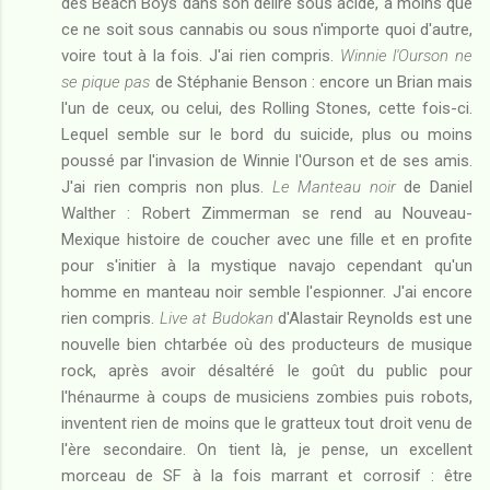
des Beach Boys dans son délire sous acide, à moins que
ce ne soit sous cannabis ou sous n'importe quoi d'autre,
voire tout à la fois. J'ai rien compris.
Winnie l'Ourson ne
se pique pas
de Stéphanie Benson : encore un Brian mais
l'un de ceux, ou celui, des Rolling Stones, cette fois-ci.
Lequel semble sur le bord du suicide, plus ou moins
poussé par l'invasion de Winnie l'Ourson et de ses amis.
J'ai rien compris non plus.
Le Manteau noir
de Daniel
Walther : Robert Zimmerman se rend au Nouveau-
Mexique histoire de coucher avec une fille et en profite
pour s'initier à la mystique navajo cependant qu'un
homme en manteau noir semble l'espionner. J'ai encore
rien compris.
Live at Budokan
d'Alastair Reynolds est une
nouvelle bien chtarbée où des producteurs de musique
rock, après avoir désaltéré le goût du public pour
l'hénaurme à coups de musiciens zombies puis robots,
inventent rien de moins que le gratteux tout droit venu de
l'ère secondaire. On tient là, je pense, un excellent
morceau de SF à la fois marrant et corrosif : être