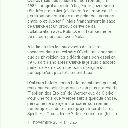
r
Clarke, mais dès la suite de son roman, en
1982, lorsqu'il accorde à la géante gazeuse un
e
rôle très particulier (d'ailleurs à ce moment-là, la
s
perturbation est située à un point de Lagrange
entre Io et Jupiter !). Mais franchement la saga
de Clarke est un produit dérivé de sa
collaboration avec Kubrick et il faut se méfier
de sa comparaison avec Nolan.
A la fin du film les survivants de la Terre
voyagent dans un cylindre O'Neill, mais sachant
que ce physicien les a décrit dans son essai en
1976 soit 3 ans après Clarke là je suis d'accord
parler de Rama comme point d'origine du
concept n'est pas totalement faux.
D'ailleurs haters gonna hate ma citation qui suit,
mais sur ce point Interstellar est plus proche du
"Papillon des Etoiles" de Werber que de Clarke !
Pour une fois que Werber sert à quelque chose,
personne ne songe à comparer son roman
contemporain du premier projet Interstellar de
Spielberg. Coïncidence ? Je ne crois pas (lol) ;-)
11 novembre 2014 à 15:26