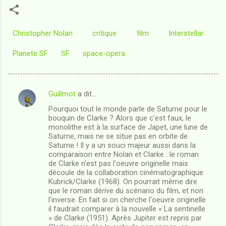
Christopher Nolan
critique
film
Interstellar
Planete SF
SF
space-opera
Guillmot
a dit…
C
Pourquoi tout le monde parle de Saturne pour le
o
bouquin de Clarke ? Alors que c'est faux, le
m
monolithe est à la surface de Japet, une lune de
Saturne, mais ne se situe pas en orbite de
m
Saturne ! Il y a un souci majeur aussi dans la
comparaison entre Nolan et Clarke : le roman
e
de Clarke n'est pas l'oeuvre originelle mais
n
découle de la collaboration cinématographique
Kubrick/Clarke (1968). On pourrait même dire
t
que le roman dérive du scénario du film, et non
a
l'inverse. En fait si on cherche l'oeuvre originelle
il faudrait comparer à la nouvelle « La sentinelle
i
» de Clarke (1951). Après Jupiter est repris par