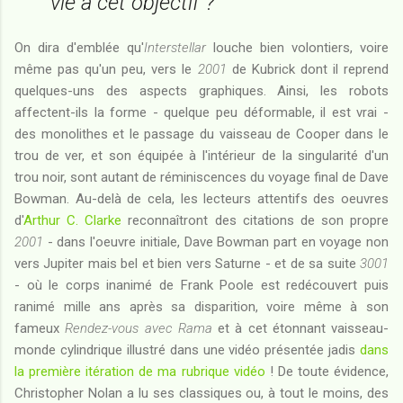
vie à cet objectif ?
On dira d'emblée qu'
Interstellar
louche bien volontiers, voire
même pas qu'un peu, vers le
2001
de Kubrick dont il reprend
quelques-uns des aspects graphiques. Ainsi, les robots
affectent-ils la forme - quelque peu déformable, il est vrai -
des monolithes et le passage du vaisseau de Cooper dans le
trou de ver, et son équipée à l'intérieur de la singularité d'un
trou noir, sont autant de réminiscences du voyage final de Dave
Bowman. Au-delà de cela, les lecteurs attentifs des oeuvres
d'
Arthur C. Clarke
reconnaîtront des citations de son propre
2001
- dans l'oeuvre initiale, Dave Bowman part en voyage non
vers Jupiter mais bel et bien vers Saturne - et de sa suite
3001
- où le corps inanimé de Frank Poole est redécouvert puis
ranimé mille ans après sa disparition, voire même à son
fameux
Rendez-vous avec Rama
et à cet étonnant vaisseau-
monde cylindrique illustré dans une vidéo présentée jadis
dans
la première itération de ma rubrique vidéo
! De toute évidence,
Christopher Nolan a lu ses classiques ou, à tout le moins, des