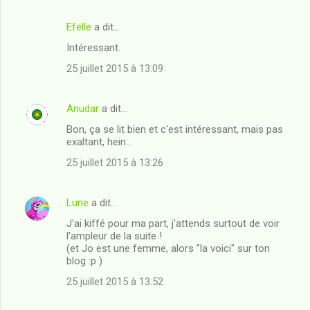
Efelle
a dit…
C
Intéressant.
o
25 juillet 2015 à 13:09
m
m
Anudar
a dit…
e
Bon, ça se lit bien et c'est intéressant, mais pas
n
exaltant, hein...
t
25 juillet 2015 à 13:26
a
i
Lune
a dit…
r
J'ai kiffé pour ma part, j'attends surtout de voir
e
l'ampleur de la suite !
s
(et Jo est une femme, alors "la voici" sur ton
blog :p )
25 juillet 2015 à 13:52