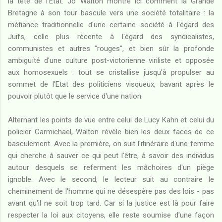
la tête de l'Etat. Jo Walton montre ici comment la Grande
Bretagne à son tour bascule vers une société totalitaire : la
méfiance traditionnelle d'une certaine société à l'égard des
Juifs, celle plus récente à l'égard des syndicalistes,
communistes et autres "rouges", et bien sûr la profonde
ambiguïté d'une culture post-victorienne viriliste et opposée
aux homosexuels : tout se cristallise jusqu'à propulser au
sommet de l'Etat des politiciens visqueux, bavant après le
pouvoir plutôt que le service d'une nation.
Alternant les points de vue entre celui de Lucy Kahn et celui du
policier Carmichael, Walton révèle bien les deux faces de ce
basculement. Avec la première, on suit l'itinéraire d'une femme
qui cherche à sauver ce qui peut l'être, à savoir des individus
autour desquels se referment les mâchoires d'un piège
ignoble. Avec le second, le lecteur suit au contraire le
cheminement de l'homme qui ne désespère pas des lois - pas
avant qu'il ne soit trop tard. Car si la justice est là pour faire
respecter la loi aux citoyens, elle reste soumise d'une façon