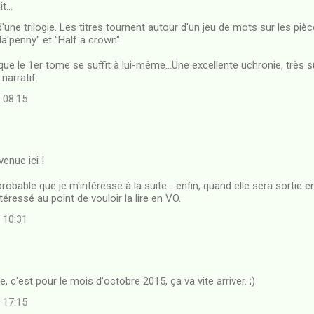
it…
d'une trilogie. Les titres tournent autour d'un jeu de mots sur les pi
Ha'penny" et "Half a crown".
 que le 1er tome se suffit à lui-même...Une excellente uchronie, très s
narratif.
à 08:15
enue ici !
probable que je m'intéresse à la suite... enfin, quand elle sera sortie e
éressé au point de vouloir la lire en VO.
à 10:31
e, c'est pour le mois d'octobre 2015, ça va vite arriver. ;)
à 17:15