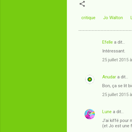
critique
Jo Walton
Efelle
a dit…
C
Intéressant.
o
25 juillet 2015 
m
m
Anudar
a dit…
e
Bon, ça se lit b
n
t
25 juillet 2015 
a
i
Lune
a dit…
r
J'ai kiffé pour 
(et Jo est une f
e