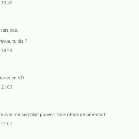
à 13:52
vais pas.
évue, tu dis ?
à 18:23
parue en VO.
à 21:03
e livre me semblait pouvoir faire office de one-shot.
à 21:07