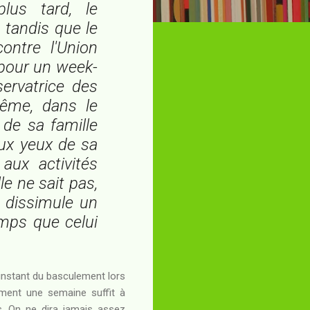
lus tard, le
 tandis que le
ontre l'Union
 pour un week-
servatrice des
-même, dans le
de sa famille
aux yeux de sa
 aux activités
le ne sait pas,
l dissimule un
mps que celui
 l'instant du basculement lors
mment une semaine suffit à
s. On ne dira jamais assez