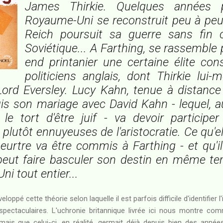
James Thirkie. Quelques années p
Royaume-Uni se reconstruit peu à peu
Reich poursuit sa guerre sans fin c
Soviétique... A Farthing, se rassemble
end printanier une certaine élite con
politiciens anglais, dont Thirkie lui
ord Eversley. Lucy Kahn, tenue à distance 
is son mariage avec David Kahn - lequel, 
 le tort d'être juif - va devoir participer
 plutôt ennuyeuses de l'aristocratie. Ce qu'el
eurtre va être commis à Farthing - et qu'i
peut faire basculer son destin en même te
i tout entier...
oppé cette théorie selon laquelle il est parfois difficile d'identifier
spectaculaires. L'uchronie britannique livrée ici nous montre co
mais que celui-ci, en réalité, germait déjà depuis bien des année