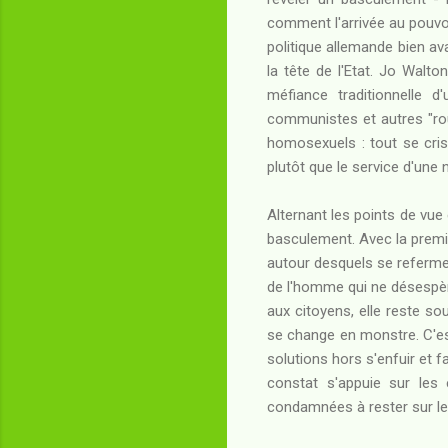
comment l'arrivée au pouvoi
politique allemande bien av
la tête de l'Etat. Jo Walt
méfiance traditionnelle d
communistes et autres "roug
homosexuels : tout se crist
plutôt que le service d'une 
Alternant les points de vue
basculement. Avec la premièr
autour desquels se refermen
de l'homme qui ne désespère p
aux citoyens, elle reste sou
se change en monstre. C'est
solutions hors s'enfuir et f
constat s'appuie sur les
condamnées à rester sur le f