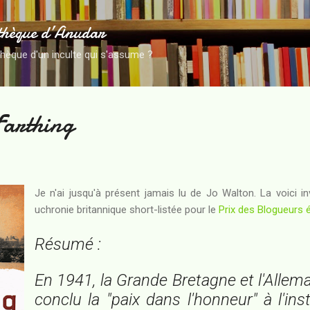
Accéder au contenu principal
thèque d’Anudar
thèque d'un inculte qui s'assume ?
Farthing
Je n'ai jusqu'à présent jamais lu de Jo Walton. La voici i
uchronie britannique short-listée pour le
Prix des Blogueurs 
Résumé :
En 1941, la Grande Bretagne et l'Allem
conclu la "paix dans l'honneur" à l'ins