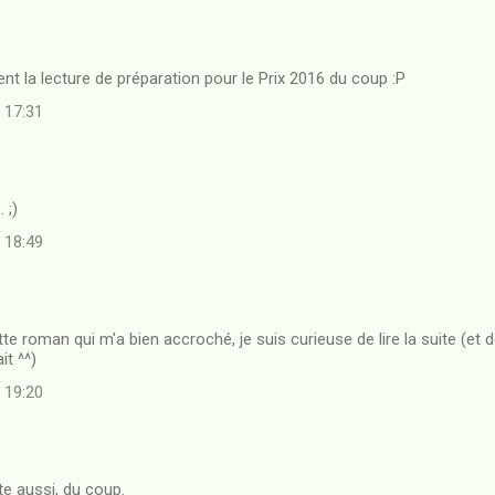
sent la lecture de préparation pour le Prix 2016 du coup :P
à 17:31
 ;)
à 18:49
e roman qui m'a bien accroché, je suis curieuse de lire la suite (et de 
it ^^)
à 19:20
te aussi, du coup.