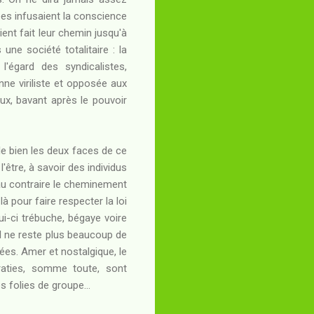
ées infusaient la conscience
ent fait leur chemin jusqu'à
ne société totalitaire : la
l'égard des syndicalistes,
nne viriliste et opposée aux
eux, bavant après le pouvoir
le bien les deux faces de ce
'être, à savoir des individus
 au contraire le cheminement
là pour faire respecter la loi
lui-ci trébuche, bégaye voire
il ne reste plus beaucoup de
rées. Amer et nostalgique, le
raties, somme toute, sont
s folies de groupe...