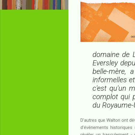
domaine de L
Eversley depu
belle-mère, a
informelles et
c'est qu'un m
complot qui 
du Royaume-Un
D'autres que Walton ont dével
d'événements historiques 
révéler un basculement - 