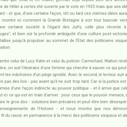
r de Hitler a certes été ouverte par le vote en 1933 mais que ses id
ant - et que, d'une certaine façon, tôt ou tard ces mêmes idées aurai
on montre ici comment la Grande Bretagne à son tour bascule vers u
'une certaine société à l'égard des Juifs, celle plus récente à 
es", et bien sûr la profonde ambiguïté d'une culture post-victorie
allise jusqu'à propulser au sommet de l'Etat des politiciens visqu
nation.
 entre celui de Lucy Kahn et celui du policier Carmichael, Walton révè
e, on suit l'itinéraire d'une femme qui cherche à sauver ce qui peut l
t les mâchoires d'un piège ignoble. Avec le second, le lecteur suit
as des lois - pas avant qu'il ne soit trop tard. Car si la justice est 
mise d'une façon indirecte au pouvoir politique - et il arrive que ce
 ici ce qui est en train d'arriver : pour ceux que le pouvoir menace, 
aire le gros dos - solutions bien précaires et peut-être bien désespé
 enseignements de l'Histoire - et nous montre que nos démoc
il du rasoir, en permanence à la merci des politiciens visqueux et de