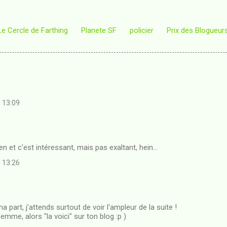
Le Cercle de Farthing
Planete SF
policier
Prix des Blogueur
à 13:09
ien et c'est intéressant, mais pas exaltant, hein...
à 13:26
ma part, j'attends surtout de voir l'ampleur de la suite !
emme, alors "la voici" sur ton blog :p )