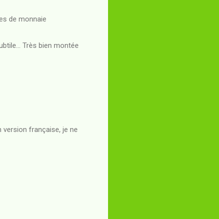
èces de monnaie
ubtile... Très bien montée
n version française, je ne