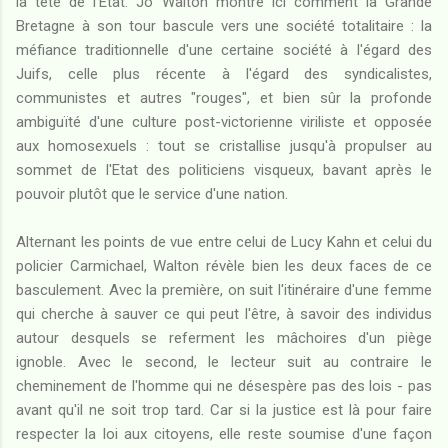
la tête de l'Etat. Jo Walton montre ici comment la Grande
Bretagne à son tour bascule vers une société totalitaire : la
méfiance traditionnelle d'une certaine société à l'égard des
Juifs, celle plus récente à l'égard des syndicalistes,
communistes et autres "rouges", et bien sûr la profonde
ambiguïté d'une culture post-victorienne viriliste et opposée
aux homosexuels : tout se cristallise jusqu'à propulser au
sommet de l'Etat des politiciens visqueux, bavant après le
pouvoir plutôt que le service d'une nation.
Alternant les points de vue entre celui de Lucy Kahn et celui du
policier Carmichael, Walton révèle bien les deux faces de ce
basculement. Avec la première, on suit l'itinéraire d'une femme
qui cherche à sauver ce qui peut l'être, à savoir des individus
autour desquels se referment les mâchoires d'un piège
ignoble. Avec le second, le lecteur suit au contraire le
cheminement de l'homme qui ne désespère pas des lois - pas
avant qu'il ne soit trop tard. Car si la justice est là pour faire
respecter la loi aux citoyens, elle reste soumise d'une façon