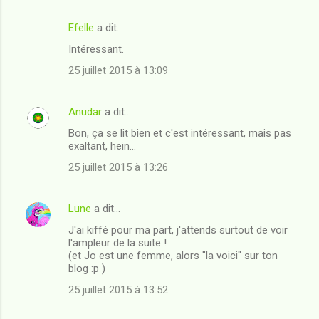
Efelle
a dit…
C
Intéressant.
o
25 juillet 2015 à 13:09
m
m
Anudar
a dit…
e
Bon, ça se lit bien et c'est intéressant, mais pas
n
exaltant, hein...
t
25 juillet 2015 à 13:26
a
i
Lune
a dit…
r
J'ai kiffé pour ma part, j'attends surtout de voir
e
l'ampleur de la suite !
s
(et Jo est une femme, alors "la voici" sur ton
blog :p )
25 juillet 2015 à 13:52