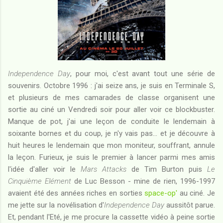
Independence Day
, pour moi, c'est avant tout une série de
souvenirs. Octobre 1996 : j'ai seize ans, je suis en Terminale S,
et plusieurs de mes camarades de classe organisent une
sortie au ciné un Vendredi soir pour aller voir ce blockbuster.
Manque de pot, j'ai une leçon de conduite le lendemain à
soixante bornes et du coup, je n'y vais pas... et je découvre à
huit heures le lendemain que mon moniteur, souffrant, annule
la leçon. Furieux, je suis le premier à lancer parmi mes amis
l'idée d'aller voir le
Mars Attacks
de Tim Burton puis
Le
Cinquième Elément
de Luc Besson - mine de rien, 1996-1997
avaient été des années riches en sorties
space-op'
au ciné. Je
me jette sur la novélisation d'
Independence Day
aussitôt parue.
Et, pendant l'Eté, je me procure la cassette vidéo à peine sortie