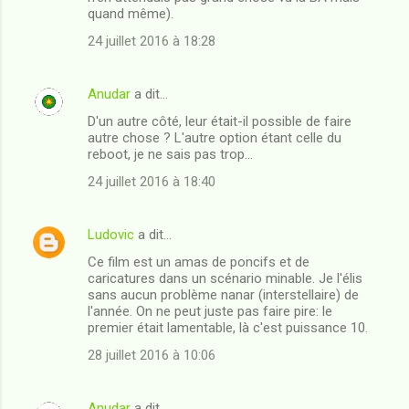
quand même).
m
24 juillet 2016 à 18:28
e
n
Anudar
a dit…
t
D'un autre côté, leur était-il possible de faire
a
autre chose ? L'autre option étant celle du
i
reboot, je ne sais pas trop...
r
24 juillet 2016 à 18:40
e
s
Ludovic
a dit…
Ce film est un amas de poncifs et de
caricatures dans un scénario minable. Je l'élis
sans aucun problème nanar (interstellaire) de
l'année. On ne peut juste pas faire pire: le
premier était lamentable, là c'est puissance 10.
28 juillet 2016 à 10:06
Anudar
a dit…