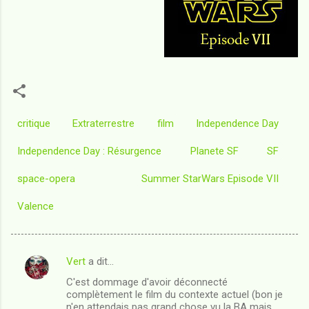
critique
Extraterrestre
film
Independence Day
Independence Day : Résurgence
Planete SF
SF
space-opera
Summer StarWars Episode VII
Valence
Vert
a dit…
C
C'est dommage d'avoir déconnecté
o
complètement le film du contexte actuel (bon je
m
n'en attendais pas grand chose vu la BA mais