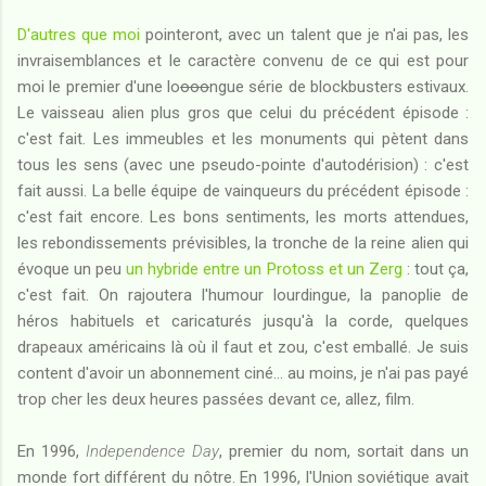
D'autres que moi
pointeront, avec un talent que je n'ai pas, les
invraisemblances et le caractère convenu de ce qui est pour
moi le premier d'une lo
ooo
ngue série de blockbusters estivaux.
Le vaisseau alien plus gros que celui du précédent épisode :
c'est fait. Les immeubles et les monuments qui pètent dans
tous les sens (avec une pseudo-pointe d'autodérision) : c'est
fait aussi. La belle équipe de vainqueurs du précédent épisode :
c'est fait encore. Les bons sentiments, les morts attendues,
les rebondissements prévisibles, la tronche de la reine alien qui
évoque un peu
un hybride entre un Protoss et un Zerg
: tout ça,
c'est fait. On rajoutera l'humour lourdingue, la panoplie de
héros habituels et caricaturés jusqu'à la corde, quelques
drapeaux américains là où il faut et zou, c'est emballé. Je suis
content d'avoir un abonnement ciné... au moins, je n'ai pas payé
trop cher les deux heures passées devant ce, allez, film.
En 1996,
Independence Day
, premier du nom, sortait dans un
monde fort différent du nôtre. En 1996, l'Union soviétique avait