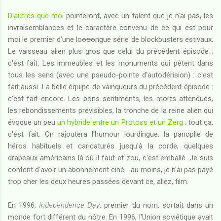
D'autres que moi
pointeront, avec un talent que je n'ai pas, les
invraisemblances et le caractère convenu de ce qui est pour
moi le premier d'une lo
ooo
ngue série de blockbusters estivaux.
Le vaisseau alien plus gros que celui du précédent épisode :
c'est fait. Les immeubles et les monuments qui pètent dans
tous les sens (avec une pseudo-pointe d'autodérision) : c'est
fait aussi. La belle équipe de vainqueurs du précédent épisode :
c'est fait encore. Les bons sentiments, les morts attendues,
les rebondissements prévisibles, la tronche de la reine alien qui
évoque un peu
un hybride entre un Protoss et un Zerg
: tout ça,
c'est fait. On rajoutera l'humour lourdingue, la panoplie de
héros habituels et caricaturés jusqu'à la corde, quelques
drapeaux américains là où il faut et zou, c'est emballé. Je suis
content d'avoir un abonnement ciné... au moins, je n'ai pas payé
trop cher les deux heures passées devant ce, allez, film.
En 1996,
Independence Day
, premier du nom, sortait dans un
monde fort différent du nôtre. En 1996, l'Union soviétique avait