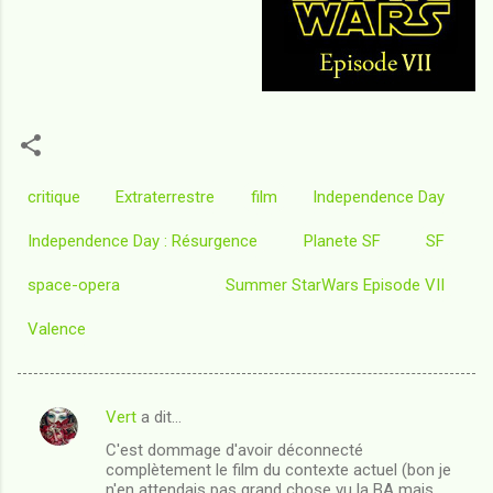
critique
Extraterrestre
film
Independence Day
Independence Day : Résurgence
Planete SF
SF
space-opera
Summer StarWars Episode VII
Valence
Vert
a dit…
C
C'est dommage d'avoir déconnecté
o
complètement le film du contexte actuel (bon je
m
n'en attendais pas grand chose vu la BA mais