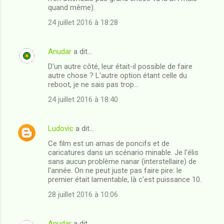
quand même).
m
24 juillet 2016 à 18:28
e
n
Anudar
a dit…
t
D'un autre côté, leur était-il possible de faire
a
autre chose ? L'autre option étant celle du
i
reboot, je ne sais pas trop...
r
24 juillet 2016 à 18:40
e
s
Ludovic
a dit…
Ce film est un amas de poncifs et de
caricatures dans un scénario minable. Je l'élis
sans aucun problème nanar (interstellaire) de
l'année. On ne peut juste pas faire pire: le
premier était lamentable, là c'est puissance 10.
28 juillet 2016 à 10:06
Anudar
a dit…