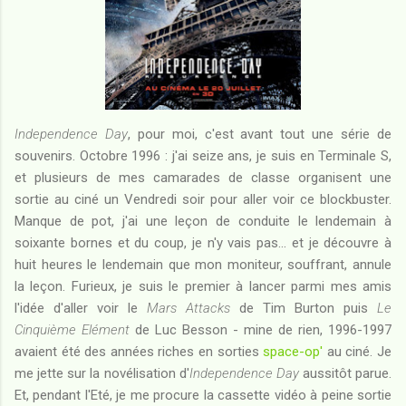
Independence Day
, pour moi, c'est avant tout une série de
souvenirs. Octobre 1996 : j'ai seize ans, je suis en Terminale S,
et plusieurs de mes camarades de classe organisent une
sortie au ciné un Vendredi soir pour aller voir ce blockbuster.
Manque de pot, j'ai une leçon de conduite le lendemain à
soixante bornes et du coup, je n'y vais pas... et je découvre à
huit heures le lendemain que mon moniteur, souffrant, annule
la leçon. Furieux, je suis le premier à lancer parmi mes amis
l'idée d'aller voir le
Mars Attacks
de Tim Burton puis
Le
Cinquième Elément
de Luc Besson - mine de rien, 1996-1997
avaient été des années riches en sorties
space-op'
au ciné. Je
me jette sur la novélisation d'
Independence Day
aussitôt parue.
Et, pendant l'Eté, je me procure la cassette vidéo à peine sortie