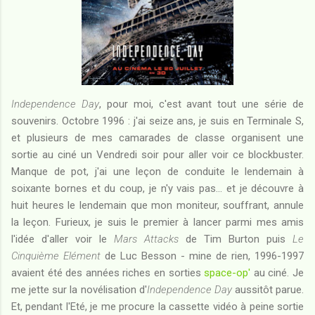
Independence Day
, pour moi, c'est avant tout une série de
souvenirs. Octobre 1996 : j'ai seize ans, je suis en Terminale S,
et plusieurs de mes camarades de classe organisent une
sortie au ciné un Vendredi soir pour aller voir ce blockbuster.
Manque de pot, j'ai une leçon de conduite le lendemain à
soixante bornes et du coup, je n'y vais pas... et je découvre à
huit heures le lendemain que mon moniteur, souffrant, annule
la leçon. Furieux, je suis le premier à lancer parmi mes amis
l'idée d'aller voir le
Mars Attacks
de Tim Burton puis
Le
Cinquième Elément
de Luc Besson - mine de rien, 1996-1997
avaient été des années riches en sorties
space-op'
au ciné. Je
me jette sur la novélisation d'
Independence Day
aussitôt parue.
Et, pendant l'Eté, je me procure la cassette vidéo à peine sortie