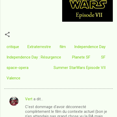
critique
Extraterrestre
film
Independence Day
Independence Day : Résurgence
Planete SF
SF
space-opera
Summer StarWars Episode VII
Valence
Vert
a dit…
C
C'est dommage d'avoir déconnecté
o
complètement le film du contexte actuel (bon je
m
n'en attendais pas grand chose vu la BA mais