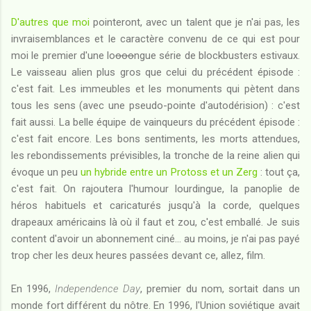
D'autres que moi
pointeront, avec un talent que je n'ai pas, les
invraisemblances et le caractère convenu de ce qui est pour
moi le premier d'une lo
ooo
ngue série de blockbusters estivaux.
Le vaisseau alien plus gros que celui du précédent épisode :
c'est fait. Les immeubles et les monuments qui pètent dans
tous les sens (avec une pseudo-pointe d'autodérision) : c'est
fait aussi. La belle équipe de vainqueurs du précédent épisode :
c'est fait encore. Les bons sentiments, les morts attendues,
les rebondissements prévisibles, la tronche de la reine alien qui
évoque un peu
un hybride entre un Protoss et un Zerg
: tout ça,
c'est fait. On rajoutera l'humour lourdingue, la panoplie de
héros habituels et caricaturés jusqu'à la corde, quelques
drapeaux américains là où il faut et zou, c'est emballé. Je suis
content d'avoir un abonnement ciné... au moins, je n'ai pas payé
trop cher les deux heures passées devant ce, allez, film.
En 1996,
Independence Day
, premier du nom, sortait dans un
monde fort différent du nôtre. En 1996, l'Union soviétique avait