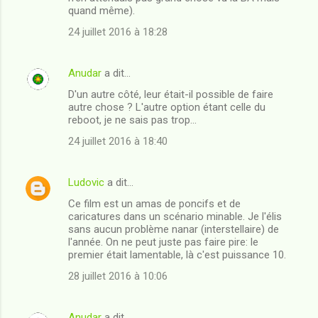
quand même).
m
24 juillet 2016 à 18:28
e
n
Anudar
a dit…
t
D'un autre côté, leur était-il possible de faire
a
autre chose ? L'autre option étant celle du
i
reboot, je ne sais pas trop...
r
24 juillet 2016 à 18:40
e
s
Ludovic
a dit…
Ce film est un amas de poncifs et de
caricatures dans un scénario minable. Je l'élis
sans aucun problème nanar (interstellaire) de
l'année. On ne peut juste pas faire pire: le
premier était lamentable, là c'est puissance 10.
28 juillet 2016 à 10:06
Anudar
a dit…