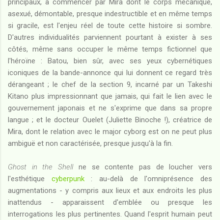
principaux, à commencer par Mira dont le corps mécanique,
asexué, démontable, presque indestructible et en même temps
si gracile, est l'enjeu réel de toute cette histoire si sombre.
D'autres individualités parviennent pourtant à exister à ses
côtés, même sans occuper le même temps fictionnel que
l'héroïne : Batou, bien sûr, avec ses yeux cybernétiques
iconiques de la bande-annonce qui lui donnent ce regard très
dérangeant ; le chef de la section 9, incarné par un Takeshi
Kitano plus impressionnant que jamais, qui fait le lien avec le
gouvernement japonais et ne s'exprime que dans sa propre
langue ; et le docteur Ouelet (Juliette Binoche !), créatrice de
Mira, dont le relation avec le major cyborg est on ne peut plus
ambiguë et non caractérisée, presque jusqu'à la fin.
Ghost in the Shell
ne se contente pas de loucher vers
l'esthétique
cyberpunk
: au-delà de l'omniprésence des
augmentations - y compris aux lieux et aux endroits les plus
inattendus - apparaissent d'emblée ou presque les
interrogations les plus pertinentes. Quand l'esprit humain peut