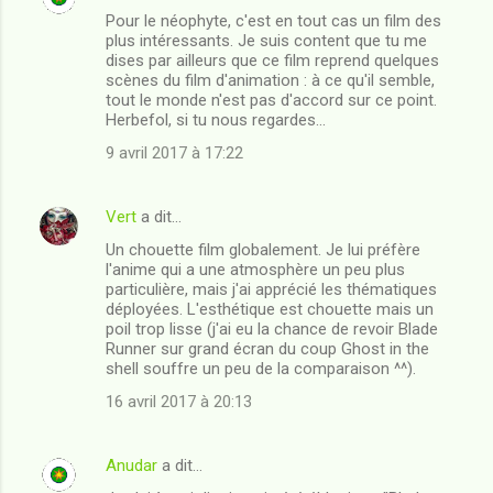
i
Pour le néophyte, c'est en tout cas un film des
plus intéressants. Je suis content que tu me
r
dises par ailleurs que ce film reprend quelques
e
scènes du film d'animation : à ce qu'il semble,
tout le monde n'est pas d'accord sur ce point.
s
Herbefol, si tu nous regardes...
9 avril 2017 à 17:22
Vert
a dit…
Un chouette film globalement. Je lui préfère
l'anime qui a une atmosphère un peu plus
particulière, mais j'ai apprécié les thématiques
déployées. L'esthétique est chouette mais un
poil trop lisse (j'ai eu la chance de revoir Blade
Runner sur grand écran du coup Ghost in the
shell souffre un peu de la comparaison ^^).
16 avril 2017 à 20:13
Anudar
a dit…