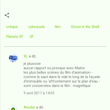
critique
cyberpunk
film
Ghost in the Shell
Planete SF
SF
XL
a dit…
C
je plussoie
o
aucun rapport ou presque avec Matrix
m
les plus belles scènes du film d'animation -
comme le saut dans le vide le long de la façade
m
d'immeuble ou 'affrontement sur le plan d'eau -
sont conservées dans le film : magnifique
e
n
9 avril 2017 à 14:05
t
a
Anudar
a dit…