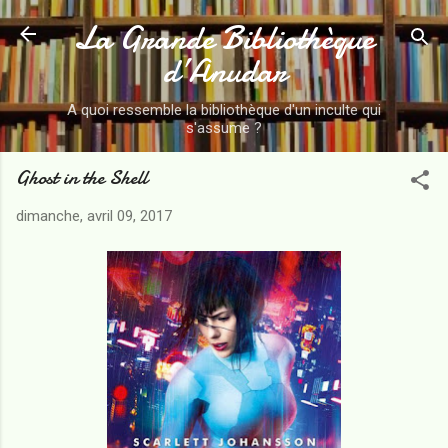
La Grande Bibliothèque
Accéder au contenu principal
d’Anudar
A quoi ressemble la bibliothèque d'un inculte qui
s'assume ?
Ghost in the Shell
dimanche, avril 09, 2017