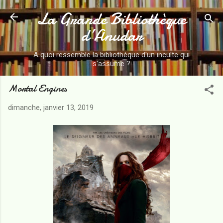
La Grande Bibliothèque
Accéder au contenu principal
d’Anudar
A quoi ressemble la bibliothèque d'un inculte qui
s'assume ?
Mortal Engines
dimanche, janvier 13, 2019