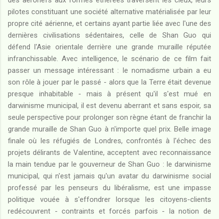
des aéronefs aux formes éthérées traversent les cieux, leurs
pilotes constituant une société alternative matérialisée par leur
propre cité aérienne, et certains ayant partie liée avec l'une des
dernières civilisations sédentaires, celle de Shan Guo qui
défend l'Asie orientale derrière une grande muraille réputée
infranchissable. Avec intelligence, le scénario de ce film fait
passer un message intéressant : le nomadisme urbain a eu
son rôle à jouer par le passé - alors que la Terre était devenue
presque inhabitable - mais à présent qu'il s'est mué en
darwinisme municipal, il est devenu aberrant et sans espoir, sa
seule perspective pour prolonger son règne étant de franchir la
grande muraille de Shan Guo à n'importe quel prix. Belle image
finale où les réfugiés de Londres, confrontés à l'échec des
projets délirants de Valentine, acceptent avec reconnaissance
la main tendue par le gouverneur de Shan Guo : le darwinisme
municipal, qui n'est jamais qu'un avatar du darwinisme social
professé par les penseurs du libéralisme, est une impasse
politique vouée à s'effondrer lorsque les citoyens-clients
redécouvrent - contraints et forcés parfois - la notion de