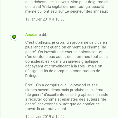
m
et la richesse de l'univers. Mon petit doigt me dit
que c'est Weta digital derrière tout ça, ceux-là
m
même qui ont sévi sur Le seigneur des anneaux.
e
19 janvier 2019 à 18:36
n
t
Anudar
a dit…
a
C'est d'ailleurs, je crois, un problème de plus en
i
plus lancinant quand on en vient au cinéma "de
genre". On investit une énergie colossale - et
r
n'en doutons pas aussi, des sommes tout aussi
e
considérables - dans un univers graphique
dépaysant et convaincant à la fois... mais on
s
néglige en fin de compte la construction de
l'intrigue.
Bref... On a compris que Hollywood et ses
clones savent désormais produire du cinéma
"de genre" d'excellente qualité graphique. Il reste
à recruter comme scénaristes des auteurs "de
genre" chevronnés plutôt que de confier ce
travail-là au tout venant...
19 janvier 2019 à 19:49