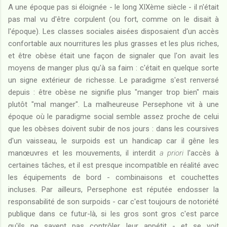
A une époque pas si éloignée - le long XIXème siècle - il n'était
pas mal vu d'être corpulent (ou fort, comme on le disait à
l'époque). Les classes sociales aisées disposaient d'un accès
confortable aux nourritures les plus grasses et les plus riches,
et être obèse était une façon de signaler que l'on avait les
moyens de manger plus qu'à sa faim : c'était en quelque sorte
un signe extérieur de richesse. Le paradigme s'est renversé
depuis : être obèse ne signifie plus "manger trop bien" mais
plutôt "mal manger". La malheureuse Persephone vit à une
époque où le paradigme social semble assez proche de celui
que les obèses doivent subir de nos jours : dans les coursives
d'un vaisseau, le surpoids est un handicap car il gêne les
manœuvres et les mouvements, il interdit
a priori
l'accès à
certaines tâches, et il est presque incompatible en réalité avec
les équipements de bord - combinaisons et couchettes
incluses. Par ailleurs, Persephone est réputée endosser la
responsabilité de son surpoids - car c'est toujours de notoriété
publique dans ce futur-là, si les gros sont gros c'est parce
qu'ils ne savent pas contrôler leur appétit - et se voit