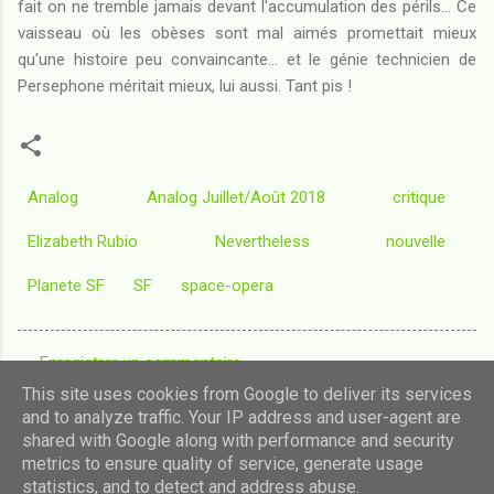
fait on ne tremble jamais devant l'accumulation des périls... Ce
vaisseau où les obèses sont mal aimés promettait mieux
qu'une histoire peu convaincante... et le génie technicien de
Persephone méritait mieux, lui aussi. Tant pis !
Analog
Analog Juillet/Août 2018
critique
Elizabeth Rubio
Nevertheless
nouvelle
Planete SF
SF
space-opera
Enregistrer un commentaire
C
This site uses cookies from Google to deliver its services
o
and to analyze traffic. Your IP address and user-agent are
shared with Google along with performance and security
m
Fourni par Blogger
metrics to ensure quality of service, generate usage
m
statistics, and to detect and address abuse.