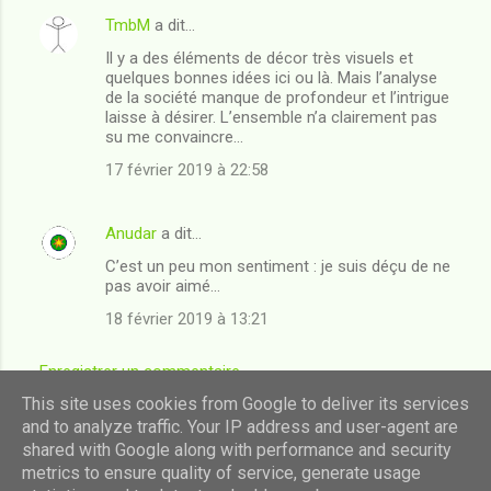
TmbM
a dit…
C
Il y a des éléments de décor très visuels et
o
quelques bonnes idées ici ou là. Mais l’analyse
m
de la société manque de profondeur et l’intrigue
laisse à désirer. L’ensemble n’a clairement pas
m
su me convaincre...
e
17 février 2019 à 22:58
n
t
Anudar
a dit…
a
C’est un peu mon sentiment : je suis déçu de ne
i
pas avoir aimé...
r
18 février 2019 à 13:21
e
Enregistrer un commentaire
s
This site uses cookies from Google to deliver its services
and to analyze traffic. Your IP address and user-agent are
shared with Google along with performance and security
Fourni par Blogger
metrics to ensure quality of service, generate usage