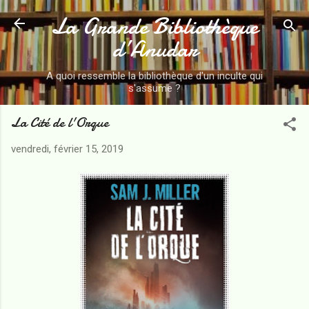
La Grande Bibliothèque
Accéder au contenu principal
d’Anudar
A quoi ressemble la bibliothèque d'un inculte qui
s'assume ?
La Cité de l'Orque
vendredi, février 15, 2019