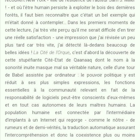
recouvert New York - ville de résidence de l'auteur Sam J. Miller
! - et où l'être humain persiste à exploiter le bois des dernières
forêts, il faut bien reconnaître que c'était un bel exemple qui
m'était donné à contempler... Dans les premiers moments de
cette lecture, j'ai très vite perçu qu'il me serait difficile d'en tirer
une réelle satisfaction - une impression que j'ai révisée un peu
plus tard car très vite, j'ai détecté là-dedans beaucoup de
belles idées !
La Cité de l'Orque
, c'est d'abord la découverte de
cette stupéfiante Cité-Etat de Qaanaaq dont le nom à la
sonorité inuite masque mal sa véritable nature, celle d'une tour
de Babel assistée par ordinateur : le pouvoir politique y est
réduit à ses plus simples expressions, les fonctions
essentielles à la communauté relevant en fait de la
responsabilité de logiciels peut-être conscients d'eux-mêmes
et en tout cas autonomes de leurs maîtres humains. La
population humaine est connectée par l'intermédiaire
d'implants à un Internet qui regorge - comme le nôtre - de
rumeurs et de demi-vérités, la traduction automatique assurant
l'intercompréhension et donc la coexistence plus ou moins