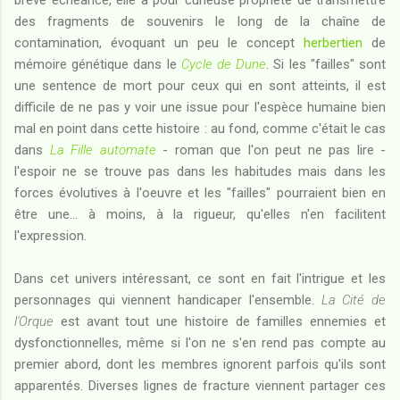
brève échéance, elle a pour curieuse propriété de transmettre
des fragments de souvenirs le long de la chaîne de
contamination, évoquant un peu le concept
herbertien
de
mémoire génétique dans le
Cycle de Dune
. Si les "failles" sont
une sentence de mort pour ceux qui en sont atteints, il est
difficile de ne pas y voir une issue pour l'espèce humaine bien
mal en point dans cette histoire : au fond, comme c'était le cas
dans
La Fille automate
- roman que l'on peut ne pas lire -
l'espoir ne se trouve pas dans les habitudes mais dans les
forces évolutives à l'oeuvre et les "failles" pourraient bien en
être une... à moins, à la rigueur, qu'elles n'en facilitent
l'expression.
Dans cet univers intéressant, ce sont en fait l'intrigue et les
personnages qui viennent handicaper l'ensemble.
La Cité de
l'Orque
est avant tout une histoire de familles ennemies et
dysfonctionnelles, même si l'on ne s'en rend pas compte au
premier abord, dont les membres ignorent parfois qu'ils sont
apparentés. Diverses lignes de fracture viennent partager ces