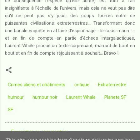
de conséquence l'espèce qu'elle abrite) est tout à fait
insignifiante à l'échelle de l'univers, mais cela ne veut pas dire
qu'il ne peut pas s'y jouer des coups fourrés entre de
puissantes civilisations extraterrestres... Transformant donc
une banale enquête en affaire d'espionnage - le sous-marin ! -
et en fin de compte en partie d'échecs intergalactiques,
Laurent Whale produit un texte surprenant, marrant de bout en
bout et en fin de compte réjouissant à souhait... Bravo !
Crimes aliens et châtiments
critique
Extraterrestre
humour
humour noir
Laurent Whale
Planete SF
SF
Enregistrer un commentaire
C