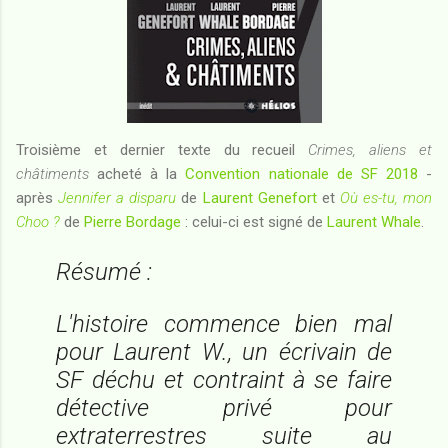
Troisième et dernier texte du recueil
Crimes, aliens et
châtiments
acheté à la
Convention nationale de SF 2018
-
après
Jennifer a disparu
de
Laurent Genefort
et
Où es-tu, mon
Choo ?
de
Pierre Bordage
: celui-ci est signé de
Laurent Whale
.
Résumé :
L'histoire commence bien mal
pour Laurent W., un écrivain de
SF déchu et contraint à se faire
détective privé pour
extraterrestres suite au