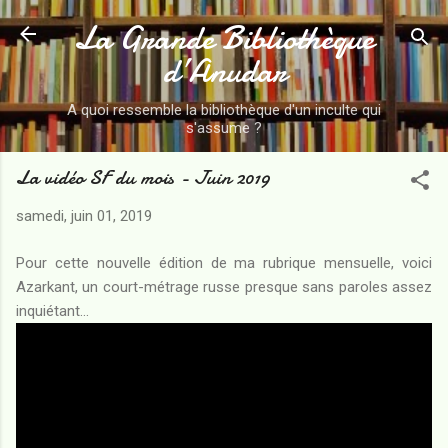
La Grande Bibliothèque
Accéder au contenu principal
d’Anudar
A quoi ressemble la bibliothèque d'un inculte qui
s'assume ?
La vidéo SF du mois - Juin 2019
samedi, juin 01, 2019
Pour cette nouvelle édition de ma rubrique mensuelle, voici
Azarkant, un court-métrage russe presque sans paroles assez
inquiétant...