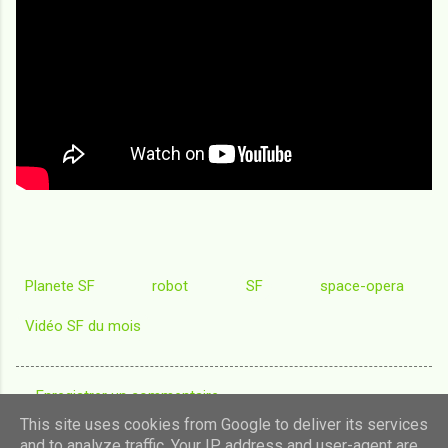
Planete SF
robot
SF
space-opera
Vidéo SF du mois
Enregistrer un commentaire
C
This site uses cookies from Google to deliver its services
o
and to analyze traffic. Your IP address and user-agent are