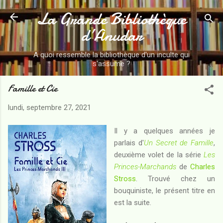
La Grande Bibliothèque
Accéder au contenu principal
d’Anudar
A quoi ressemble la bibliothèque d'un inculte qui
s'assume ?
Famille et Cie
lundi, septembre 27, 2021
Il y a quelques années je
parlais d'
Un Secret de Famille
,
deuxième volet de la série
Les
Princes-Marchands
de
Charles
Stross
. Trouvé chez un
bouquiniste, le présent titre en
est la suite.