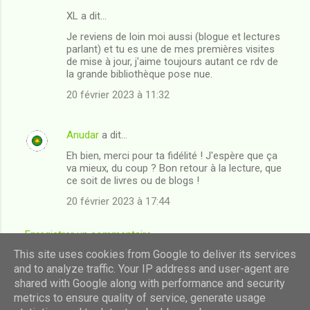
XL a dit…
Je reviens de loin moi aussi (blogue et lectures
parlant) et tu es une de mes premières visites
de mise à jour, j'aime toujours autant ce rdv de
la grande bibliothèque pose nue.
20 février 2023 à 11:32
Anudar
a dit…
Eh bien, merci pour ta fidélité ! J'espère que ça
va mieux, du coup ? Bon retour à la lecture, que
ce soit de livres ou de blogs !
20 février 2023 à 17:44
Enregistrer un commentaire
This site uses cookies from Google to deliver its services
and to analyze traffic. Your IP address and user-agent are
shared with Google along with performance and security
Fourni par Blogger
metrics to ensure quality of service, generate usage