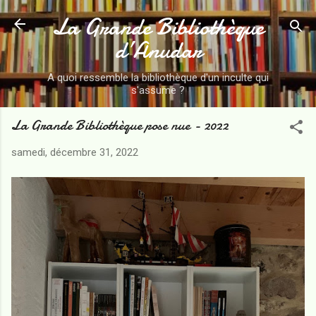
La Grande Bibliothèque
Accéder au contenu principal
d’Anudar
A quoi ressemble la bibliothèque d'un inculte qui
s'assume ?
La Grande Bibliothèque pose nue - 2022
samedi, décembre 31, 2022