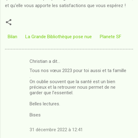
et qu'elle vous apporte les satisfactions que vous espérez !
Bilan
La Grande Bibliothèque pose nue
Planete SF
Christian a dit…
C
Tous nos vœux 2023 pour toi aussi et ta famille
o
.
m
On oublie souvent que la santé est un bien
précieux et la retrouver nous permet de ne
m
garder que l’essentiel.
e
Belles lectures.
n
Bises
t
a
31 décembre 2022 à 12:41
i