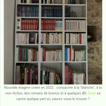
Nouvelle étagère créée en 2022... consacrée à la "blanche", à la
non-fiction, des romans de licence et à quelques BD.
Dune
se
cache quelque part ici, saurez-vous le trouver ?