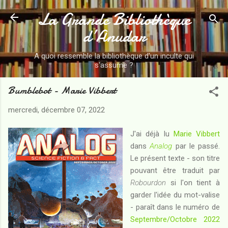
La Grande Bibliothèque
Accéder au contenu principal
d’Anudar
A quoi ressemble la bibliothèque d'un inculte qui
s'assume ?
Bumblebot - Marie Vibbert
mercredi, décembre 07, 2022
J'ai déjà lu
Marie Vibbert
dans
Analog
par le passé.
Le présent texte - son titre
pouvant être traduit par
Robourdon
si l'on tient à
garder l'idée du mot-valise
- paraît dans le numéro de
Septembre/Octobre 2022