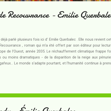
de Recouvrance - Emilie Querbale
i déjà parlé plusieurs fois ici d' Emilie Querbalec . Elle nous revient 
Recouvrance , roman qui m'a été offert par son éditeur pour lectu
ope de l'Ouest, année 2035. Le réchauffement climatique frappe f
s ou moins dramatiques - de la disparition de la neige aux pénuri
afeux... Le monde s'adapte pourtant, et l'humanité continue à pren
 faire se peut. Anastasia grandit en Espagne et, suite au décès de 
tagne, part sur les routes vers la Bretagne où subsiste une partie 
 s'échappe aussi, après s'être livré à un jeu dangereux et découvert
ille. Existe-t-il une place pour deux adolescents d'une quinzaine d'a
te Europe en pleine transition écologique ? Emilie Querb...
ndu - Émilie Querbalec