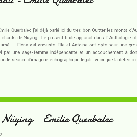
Émilie Querbalec j'ai déjà parlé ici du très bon Quitter les monts d
 chants de Nüying . Le présent texte apparaît dans l' Anthologie off
umé : Eléna est enceinte. Elle et Antoine ont opté pour une gross
vi par une sage-femme indépendante et un accouchement à domici
onde séance d'imagerie échographique légale, voici que la détection
remise en question de leur choix... Au contraire des apparences, Mè
c ses enfants... Jusqu'à l'invention de la médecine moderne, le tau
était effrayant - et il suffit de chercher à savoir quel était le n
ès décès de leur épouse en couches pour comprendre quel prix les
la reproduction. C'est la raison pour laquelle l'appel à la N...
e Nüying - Emilie Querbalec
2