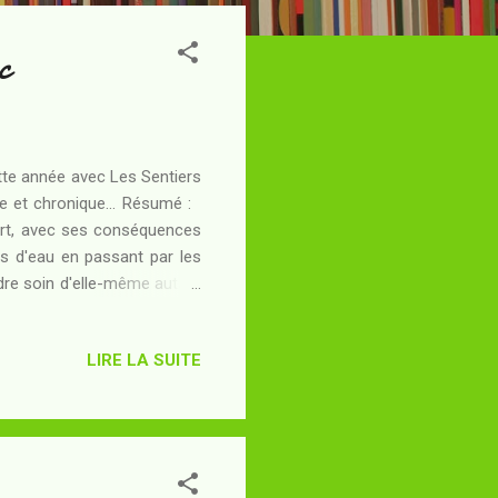
c
cette année avec Les Sentiers
re et chronique... Résumé :
ort, avec ses conséquences
es d'eau en passant par les
dre soin d'elle-même autant
son père dans un accident de
de sa famille. Ayden quant à
LIRE LA SUITE
 qu'il fait peur à sa propre
nnées abîmés par la vie dans