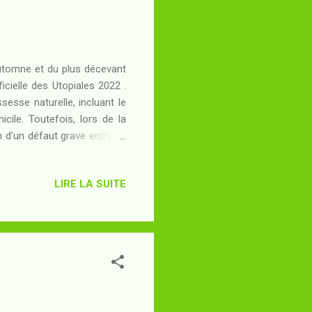
'Automne et du plus décevant
icielle des Utopiales 2022 .
esse naturelle, incluant le
le. Toutefois, lors de la
 d'un défaut grave entraîne
re Nature n'est guère tendre
x de décès avant l'âge de un
LIRE LA SUITE
ombre de remariages d'hommes
 femmes payaient à l'égard