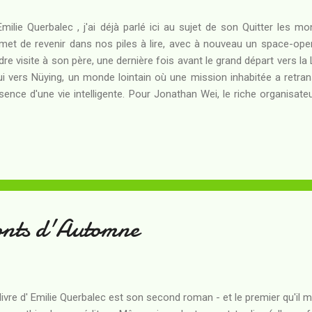
Emilie Querbalec , j'ai déjà parlé ici au sujet de son Quitter les mo
met de revenir dans nos piles à lire, avec à nouveau un space-op
dre visite à son père, une dernière fois avant le grand départ vers l
ui vers Nüying, un monde lointain où une mission inhabitée a retr
sence d'une vie intelligente. Pour Jonathan Wei, le riche organisateur
git d'une quête spirituelle et personnelle vers une illumination
hnologie - mais pour Brume, sélectionnée pour ses travaux sur l'inte
pte c'est la prise de contact avec les êtres qui vivent peut-être 
ing... Les deux objectifs resteront-ils toujours compatibles, surt
gt-cinq ans ? Les questions de communication semblent passionner l'
monts d'Automne
livre d' Emilie Querbalec est son second roman - et le premier qu'il m