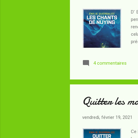
D' 
per
ren
cel
pré
s'a
tec
4 commentaires
com
Nüy
vin
Quitter les 
vendredi, février 19, 2021
Ce 