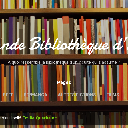
Accéder au contenu principal
nde Bibliothèque d
A quoi ressemble la bibliothèque d'un inculte qui s'assume ?
Pages
SFFF
BD/MANGA
AUTRES FICTIONS
FILMS
MENTIONS LÉGALES
és au libellé
Emilie Querbalec