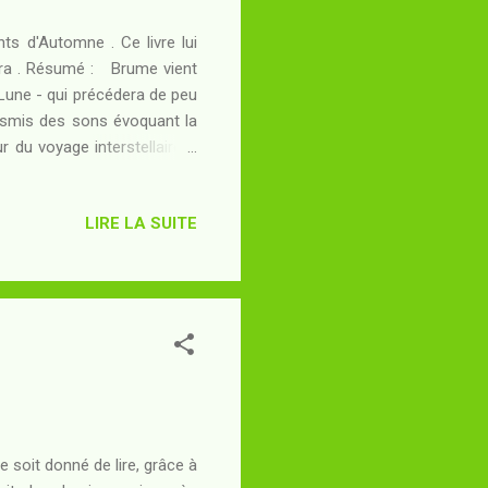
nts d'Automne . Ce livre lui
era . Résumé : Brume vient
a Lune - qui précédera de peu
ansmis des sons évoquant la
 du voyage interstellaire, il
 peut-être assistée par la
lligence des cétacés, ce qui
LIRE LA SUITE
sous la glace des océans de
out au terme d'un voyage de
aute...
e soit donné de lire, grâce à