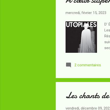
mercredi, février 15, 2023
D' 
Les
Rés
sui
sec
la 
ave
2 commentaires
an 
apr
de 
Les chants d
vendredi, décembre 09, 202