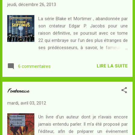
jeudi, décembre 26, 2013
tenants et aboutissants du grimoire.
L'intervention fort à propos de l'ex-
La série Blake et Mortimer , abandonnée par
marchande d'armes permet d'équilibrer la
son créateur Edgar P. Jacobs pour une
situation jusqu'à l'arrivée de Hydra, le
raison définitive, se poursuit avec ce tome
mercenaire barbare dont les crimes vont
22 qui embraye sur l'un des plus étranges de
réveiller une haine plus corrosive même et
ses prédécesseurs, à savoir, le fameux La
plus dangereuse surtout, peut-être, que
Marque jaune . La mythologie Septimus étant
celle de Sona... La petite troupe liée à Garami
ce qu'elle est, comment les auteurs (dont
pourra-t-elle s'échapper de Hemden ? Le
LIRE LA SUITE
6 commentaires
certains ont déjà été croisés par ici) allaient-
retour de cette série de w...
ils s'en tirer ? Résumé : Les inquiétantes
expériences du professeur Septimus, qui
Forteresse
sont à l'origine de l'affaire de la Marque
Jaune, sont devenues matière à une pièce
mardi, avril 03, 2012
de théâtre. Pourtant, l'onde Méga est une
réalité scientifique, qu'explore le professeur
Un livre d'un auteur dont je n'avais encore
Mortimer dans le plus grand secret... sans
jamais entendu parler. Il m'a été proposé par
savoir qu'une cabale d'admirateurs de
l'éditeur, afin de préparer un événement
Septimus tente en même temps de mettre la