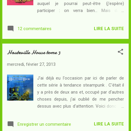
auquel je pourrai peut-être (j'espère)
main sur le cobaye historique du scientifique
participer : on verra bien... Mais dans
dévoyé, le fameux "Guinea Pig" et donc nul
l'immédiat, place à la chronique ! Résumé :
autre que l'infâme Olrik. Or, les expériences
Dans un futur pas trop lointain, les firmes
que conduisent aussi bien Mortimer que les
LIRE LA SUITE
12 commentaires
supranationales contribuent désormais à
continuateurs de l'oeuvre de Se...
dessiner une carte géopolitique toujours
animée. Les Etats-Unis ont disparu : leur ont
Hauteville House tome 3
succédé la République libre de Californie, la
cité-Etat de New-York et surtout l'Union des
mercredi, février 27, 2013
Etats Bibliques Américains. En Europe, les
violences de la Correction s'éloignent mais
J'ai déjà eu l'occasion par ici de parler de
restent dans toutes les mémoires : une
cette série à tendance steampunk . C'était il
guerre civile où des musulmans intégristes
y a près de deux ans et, occupé par d'autres
ont tenté de prendre le pouvoir dans
choses depuis, j'ai oublié de me pencher
plusieurs pays. Dans un monde remodelé, il
dessus avec plus d'attention. Voici donc ma
semble bien que les pouvoirs dominants ne
chronique de son troisième épisode...
soient plus ceux des Etats mais bel et bien
Résumé : Au Mexique, c'est une véritable
ceux des supranationales : leurs dirigeants
LIRE LA SUITE
Enregistrer un commentaire
hécatombe que les soldats républicains
sont souvent plus influents que les chefs