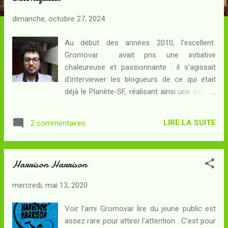
c
l
dimanche, octobre 27, 2024
e
s
Au début des années 2010, l'excellent
Gromovar avait pris une initiative
chaleureuse et passionnante : il s'agissait
d'interviewer les blogueurs de ce qui était
déjà le Planète-SF, réalisant ainsi une oeuvre
de connaissance de la blogoSFFFère . En
ce début des années 2020, cette
LIRE LA SUITE
2 commentaires
communauté a changé : des anciens sont
partis, d'autres sont toujours là, et des
nouveaux sont arrivés. Le moment, d'après
Harrison Harrison
moi, est revenu de faire le point et de nous
interroger en tant que blogoSFFFère sur nos
mercredi, mai 13, 2020
aspirations et nos liens communs. Avec la
permission de Gromovar, inventeur du
Voir l'ami Gromovar lire du jeune public est
concept, je reprends par conséquent la
assez rare pour attirer l'attention . C'est pour
rubrique Les blogueurs parlent aux