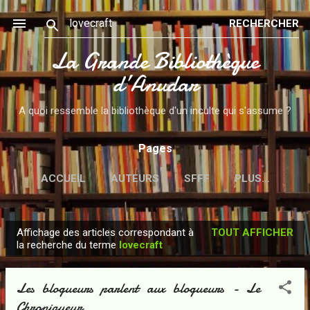
Accéder au contenu principal
La Grande Bibliothèque
d’Anudar
A quoi ressemble la bibliothèque d'un inculte qui s'assume ?
Pages
ACCUEIL
AUTEURS
SFFF
PLUS…
Affichage des articles correspondant à
TOUT AFFICHER
A
la recherche du terme
lovecraft
r
t
Les blogueurs parlent aux blogueurs - Le
i
Chroniqueur