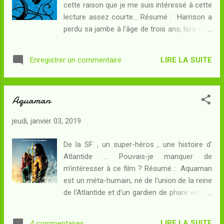
cette raison que je me suis intéressé à cette
blogueurs ! Et aujourd'hui, c'est au tour du
lecture assez courte... Résumé : Harrison a
Chroniqueur de nous parler de lui/d’elle... 1.
perdu sa jambe à l'âge de trois ans, lors d'un
Bonjour, peux-tu te présenter en deux mots
accident de bateau qui l'a rendu orphelin de
(tu peux être aussi bref que tu veux…jusqu’au
père par la même occasion. Sa mère,
néant) Je suis Marc, alias le Chroniqueur. Je
LIRE LA SUITE
Enregistrer un commentaire
biologiste marine, l'arrache un jour à la
suis doctorant en littérature comparée,
Californie pour une campagne d'étude en
enseignant, auteur, et aussi blogueu...
Nouvelle-Angleterre - sur les traces d'un
Aquaman
céphalopode marin très mal connu. Pour
Harrison, Dunsmouth va vite se révéler
jeudi, janvier 03, 2019
oppressante : réseaux mobiles absents,
cursus scolaire obsolète, habitants presque
De la SF , un super-héros , une histoire d'
difformes et taiseux... Et pour couronner le
Atlantide ... Pouvais-je manquer de
tout, voici que sa mère disparaît en mer
m'intéresser à ce film ? Résumé : Aquaman
quelques jours après leur arrivée ! L'irruption
est un méta-humain, né de l'union de la reine
de sa tante va l'inciter à mener sa propre
de l'Atlantide et d'un gardien de phare venu à
enquête... Quels sont les ignobles secrets de
sa rescousse le jour de tempête où elle s'est
Dunsmouth ? Pourra-t-il sauver sa mère ? Si
échouée sur la côte en s'enfuyant de son
je ne connais rien ou presque de l'oeuvre de
LIRE LA SUITE
4 commentaires