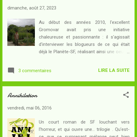
interroger en tant que blogoSFFFère sur nos
dimanche, août 27, 2023
aspirations et nos liens communs. Avec la
permission de Gromovar, inventeur du
Au début des années 2010, l'excellent
concept, je reprends par conséquent la
Gromovar avait pris une initiative
rubrique Les blogueurs parlent aux
chaleureuse et passionnante : il s'agissait
blogueurs ! Et aujourd'hui, c'est au tour de
d'interviewer les blogueurs de ce qui était
Célinedanaë de nous parler d’elle... 1.
déjà le Planète-SF, réalisant ainsi une oeuvre
Bonjour, peux-tu te présenter en deux mots
de connaissance de la blogoSFFFère . En ce
(tu peux être aussi brève que tu veux…
début des années 2020, cette communauté
jusqu’au néant) Célinedanaë (Céline) : Céline,
LIRE LA SUITE
3 commentaires
a changé : des anciens sont partis, d'autres
mariée, 2 enfants et gestionnaire financière
sont toujours là, et des nouveaux sont
dans un laboratoire CNRS/université. Ç...
arrivés. Le moment, d'après moi, est revenu
Annihilation
de faire le point et de nous interroger en tant
que blogoSFFFère sur nos aspirations et nos
vendredi, mai 06, 2016
liens communs. Avec la permission de
Gromovar, inventeur du concept, je reprends
Un court roman de SF louchant vers
par conséquent la rubrique Les blogueurs
l'horreur, et qui ouvre une... trilogie . Qu'est-
parlent aux blogueurs ! Et aujourd'hui, c'est
ce que ce surprenant mélange peut bien