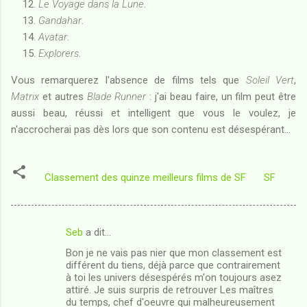
Le Voyage dans la Lune
.
Gandahar
.
Avatar
.
Explorers
.
Vous remarquerez l'absence de films tels que
Soleil Vert
,
Matrix
et autres
Blade Runner
: j'ai beau faire, un film peut être
aussi beau, réussi et intelligent que vous le voulez, je
n'accrocherai pas dès lors que son contenu est désespérant...
Classement des quinze meilleurs films de SF
SF
Seb
a dit…
C
Bon je ne vais pas nier que mon classement est
o
différent du tiens, déjà parce que contrairement
m
à toi les univers désespérés m'on toujours asez
attiré. Je suis surpris de retrouver Les maîtres
m
du temps, chef d'oeuvre qui malheureusement