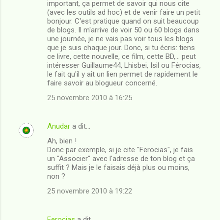
important, ça permet de savoir qui nous cite
(avec les outils ad hoc) et de venir faire un petit
bonjour. C'est pratique quand on suit beaucoup
de blogs. Il m'arrive de voir 50 ou 60 blogs dans
une journée, je ne vais pas voir tous les blogs
que je suis chaque jour. Donc, si tu écris: tiens
ce livre, cette nouvelle, ce film, cette BD,... peut
intéresser Guillaume44, Lhisbei, Isil ou Férocias,
le fait qu'il y ait un lien permet de rapidement le
faire savoir au blogueur concerné.
25 novembre 2010 à 16:25
Anudar
a dit…
Ah, bien !
Donc par exemple, si je cite "Ferocias", je fais
un "Associer" avec l'adresse de ton blog et ça
suffit ? Mais je le faisais déjà plus ou moins,
non ?
25 novembre 2010 à 19:22
Ferocias
a dit…