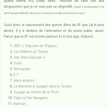
quand même m'y coller, tiens... Histoire de faire voir aux
blogopotes que je ne suis pas un dégonflé.
Quant à Guillaume44, il ne
perd rien pour attendre. Moi aussi je trouverai un tag viral à lancer un jour...
Voici donc le classement des quinze films de SF que j'ai le plus
aimés. Il y a dedans de l'animation et du jeune public, aussi.
Parce que la SF est bonne partout et à tout âge, d'abord.
2001, L'Odyssée de l'Espace
.
Les Maîtres du Temps
.
Star Wars Episode V
.
Dune
.
Metropolis
.
E.T
.
Mars attacks !
La Machine à voyager dans le Temps
.
Voyage au Centre de la Terre
.
Flight of the Navigator
.
Batman
.