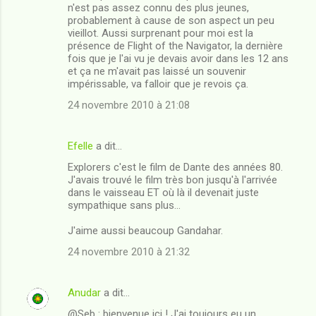
n'est pas assez connu des plus jeunes,
e
probablement à cause de son aspect un peu
n
vieillot. Aussi surprenant pour moi est la
présence de Flight of the Navigator, la dernière
t
fois que je l'ai vu je devais avoir dans les 12 ans
a
et ça ne m'avait pas laissé un souvenir
impérissable, va falloir que je revois ça.
i
24 novembre 2010 à 21:08
r
e
Efelle
a dit…
s
Explorers c'est le film de Dante des années 80.
J'avais trouvé le film très bon jusqu'à l'arrivée
dans le vaisseau ET où là il devenait juste
sympathique sans plus...
J'aime aussi beaucoup Gandahar.
24 novembre 2010 à 21:32
Anudar
a dit…
@Seb : bienvenue ici ! J'ai toujours eu un