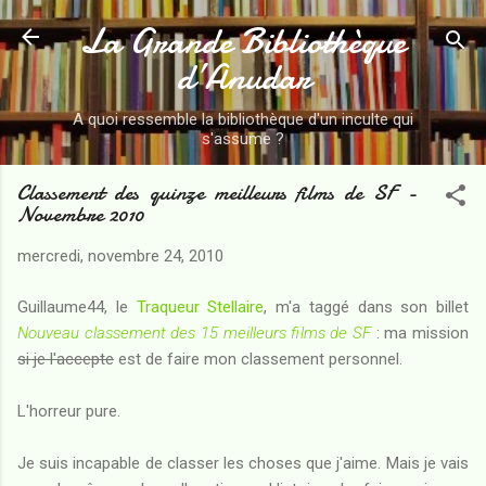
La Grande Bibliothèque
Accéder au contenu principal
d’Anudar
A quoi ressemble la bibliothèque d'un inculte qui
s'assume ?
Classement des quinze meilleurs films de SF -
Novembre 2010
mercredi, novembre 24, 2010
Guillaume44, le
Traqueur Stellaire
, m'a taggé dans son billet
Nouveau classement des 15 meilleurs films de SF
: ma mission
si je l'accepte
est de faire mon classement personnel.
L'horreur pure.
Je suis incapable de classer les choses que j'aime. Mais je vais