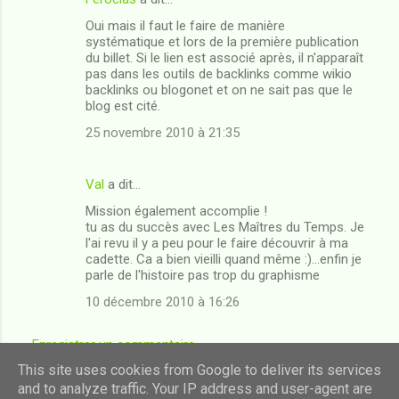
Oui mais il faut le faire de manière
systématique et lors de la première publication
du billet. Si le lien est associé après, il n'apparaît
pas dans les outils de backlinks comme wikio
backlinks ou blogonet et on ne sait pas que le
blog est cité.
25 novembre 2010 à 21:35
Val
a dit…
Mission également accomplie !
tu as du succès avec Les Maîtres du Temps. Je
l'ai revu il y a peu pour le faire découvrir à ma
cadette. Ca a bien vieilli quand même :)...enfin je
parle de l'histoire pas trop du graphisme
10 décembre 2010 à 16:26
Enregistrer un commentaire
This site uses cookies from Google to deliver its services
and to analyze traffic. Your IP address and user-agent are