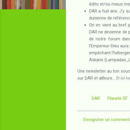
édito et/ou mieux me
DAR a huit ans. J'y 
dunienne de référence
On en vient au bref 
DAR ne devienne de pl
de notre forum dans 
l'Empereur-Dieu aura 
empêchant l'hébergem
Askaris (Lampadas_Lib
Une newsletter au ton souci
sur DAR et ailleurs...
Bi-lal ka
DAR
Planete SF
Enregistrer un comment
C