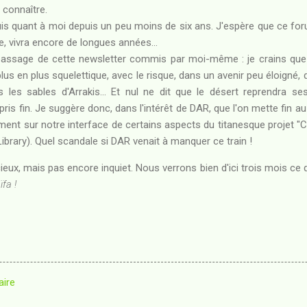
 connaître.
suis quant à moi depuis un peu moins de six ans. J'espère que ce f
, vivra encore de longues années...
passage de cette newsletter commis par moi-même : je crains que 
us en plus squelettique, avec le risque, dans un avenir peu éloigné, 
les sables d'Arrakis... Et nul ne dit que le désert reprendra se
pris fin. Je suggère donc, dans l'intérêt de DAR, que l'on mette fin
ent sur notre interface de certains aspects du titanesque projet 
rary). Quel scandale si DAR venait à manquer ce train !
eux, mais pas encore inquiet. Nous verrons bien d'ici trois mois ce 
ïfa !
aire