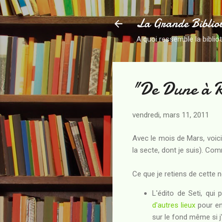
La Grande Biblio
A quoi ressemble la biblio
"De Dune à R
vendredi, mars 11, 2011
Avec le mois de Mars, voic
la secte, dont je suis). C
Ce que je retiens de cette n
L'édito de Seti, qui
d'autres lieux
pour en
sur le fond même si j