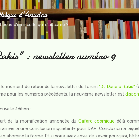
Accéder au contenu principal
thèque d’Anudar
thèque d'un inculte qui s'assume ?
akis" : newsletter numéro 9
i le moment du retour de la newsletter du forum
"De Dune à Rakis"
(
omme pour les numéros précédents, la neuvième newsletter est
dispon
ouvelle édition :
 part de la momification annoncée du
Cafard cosmique
déjà comm
 arriver à une conclusion inquiétante pour DAR. Conclusion à laquel
'en abomine la forme. Et si vous avez envie de savoir pourquoi, hé ben