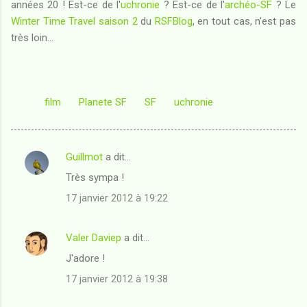
années 20 ! Est-ce de l'
uchronie
? Est-ce de l'
archéo-SF
? Le
Winter Time Travel saison 2
du
RSFBlog
, en tout cas, n'est pas
très loin...
film
Planete SF
SF
uchronie
Guillmot
a dit…
C
Très sympa !
o
17 janvier 2012 à 19:22
m
m
Valer Daviep
a dit…
e
J'adore !
n
t
17 janvier 2012 à 19:38
a