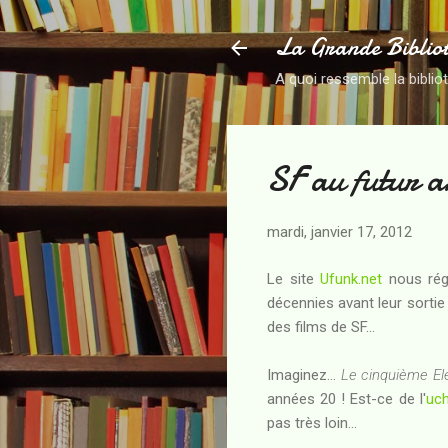
La Grande Biblio
A quoi ressemble la biblio
SF au futur a
mardi, janvier 17, 2012
Le site
Ufunk.net
nous rég
décennies avant leur sortie
des films de SF...
Imaginez...
Le cinquième E
années 20 ! Est-ce de l'
uch
pas très loin...