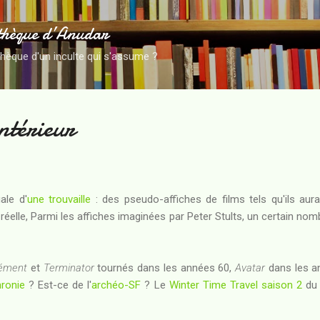
Accéder au contenu principal
thèque d’Anudar
thèque d'un inculte qui s'assume ?
ntérieur
ale d'
une trouvaille
: des pseudo-affiches de films tels qu'ils aura
 réelle, Parmi les affiches imaginées par Peter Stults, un certain nom
lément
et
Terminator
tournés dans les années 60,
Avatar
dans les a
ronie
? Est-ce de l'
archéo-SF
? Le
Winter Time Travel saison 2
d