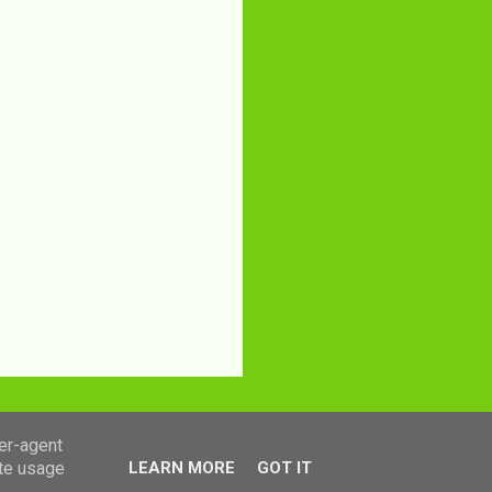
ser-agent
ate usage
LEARN MORE
GOT IT