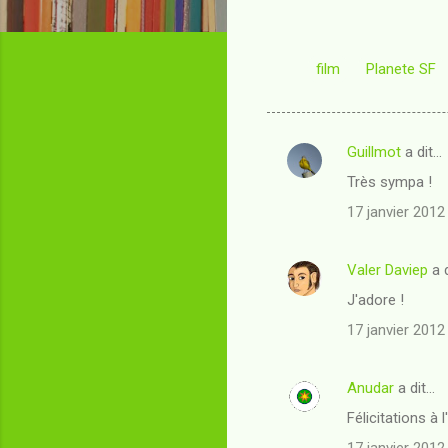
film
Planete SF
Guillmot
a dit…
C
Très sympa !
o
17 janvier 2012
m
m
Valer Daviep
a 
e
J'adore !
n
t
17 janvier 2012
a
i
Anudar
a dit…
r
Félicitations à 
e