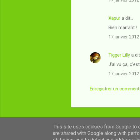
17 janvier 2012
s
Xapur
a dit…
Bien marrant !
17 janvier 2012
Tigger Lilly
a di
J'ai vu ça, c'est
17 janvier 2012
Enregistrer un comment
This site uses cookies from Google to de
are shared with Google along with perfo
statistics, and to detect and address ab