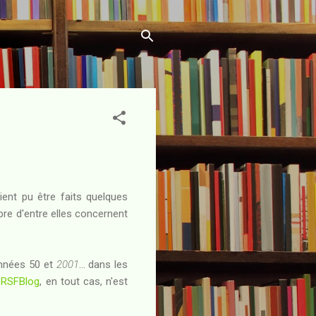
ient pu être faits quelques
bre d'entre elles concernent
nnées 50 et
2001
... dans les
u
RSFBlog
, en tout cas, n'est