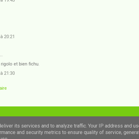
 à 19:43
 à 20:21
t…
 rigolo et bien fichu.
 à 21:30
aire
Fourni par Blogger
liver its services and to analyze traffic. Your IP address and u
rmance and security metrics to ensure quality of service, gener
Images de thèmes de
luoman
use.