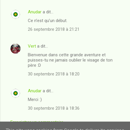
m
Anudar
a dit…
e
Ce n’est qu’un début.
n
t
26 septembre 2018 à 21:21
a
i
Vert
a dit…
r
Bienvenue dans cette grande aventure et
puisses-tu ne jamais oublier le visage de ton
e
père :D
s
30 septembre 2018 à 18:20
Anudar
a dit…
Merci :)
30 septembre 2018 à 18:36
Enregistrer un commentaire