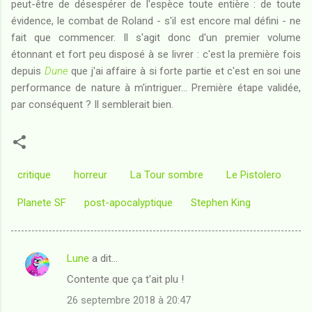
peut-être de désespérer de l'espèce toute entière : de toute
évidence, le combat de Roland - s'il est encore mal défini - ne
fait que commencer. Il s'agit donc d'un premier volume
étonnant et fort peu disposé à se livrer : c'est la première fois
depuis
Dune
que j'ai affaire à si forte partie et c'est en soi une
performance de nature à m'intriguer... Première étape validée,
par conséquent ? Il semblerait bien.
critique
horreur
La Tour sombre
Le Pistolero
Planete SF
post-apocalyptique
Stephen King
Lune
a dit…
C
Contente que ça t'ait plu !
o
26 septembre 2018 à 20:47
m