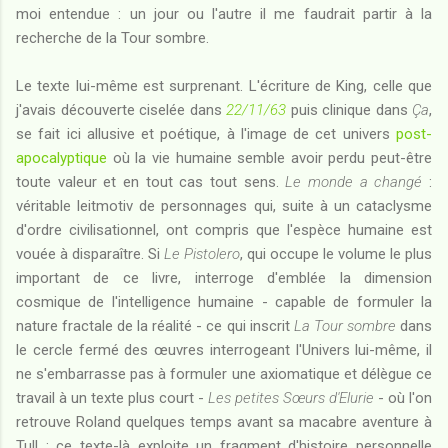
moi entendue : un jour ou l'autre il me faudrait partir à la
recherche de la Tour sombre.
Le texte lui-même est surprenant. L'écriture de King, celle que
j'avais découverte ciselée dans
22/11/63
puis clinique dans
Ça
,
se fait ici allusive et poétique, à l'image de cet univers
post-
apocalyptique
où la vie humaine semble avoir perdu peut-être
toute valeur et en tout cas tout sens.
Le monde a changé
:
véritable leitmotiv de personnages qui, suite à un cataclysme
d'ordre civilisationnel, ont compris que l'espèce humaine est
vouée à disparaître. Si
Le Pistolero
, qui occupe le volume le plus
important de ce livre, interroge d'emblée la dimension
cosmique de l'intelligence humaine - capable de formuler la
nature fractale de la réalité - ce qui inscrit
La Tour sombre
dans
le cercle fermé des œuvres interrogeant l'Univers lui-même, il
ne s'embarrasse pas à formuler une axiomatique et délègue ce
travail à un texte plus court -
Les petites Sœurs d'Elurie
- où l'on
retrouve Roland quelques temps avant sa macabre aventure à
Tull : ce texte-là exploite un fragment d'histoire personnelle