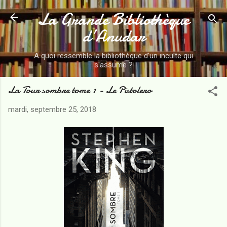
La Grande Bibliothèque
Accéder au contenu principal
d’Anudar
A quoi ressemble la bibliothèque d'un inculte qui
s'assume ?
La Tour sombre tome 1 - Le Pistolero
mardi, septembre 25, 2018