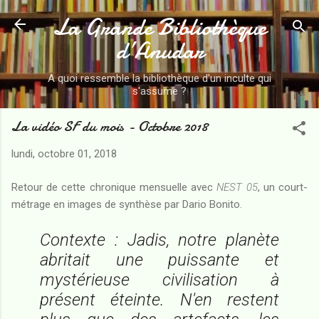
La Grande Bibliothèque
Accéder au contenu principal
d’Anudar
A quoi ressemble la bibliothèque d'un inculte qui
s'assume ?
La vidéo SF du mois - Octobre 2018
lundi, octobre 01, 2018
Retour de cette chronique mensuelle avec
NEST 05
, un court-
métrage en images de synthèse par Dario Bonito.
Contexte : Jadis, notre planète
abritait une puissante et
mystérieuse civilisation à
présent éteinte. N'en restent