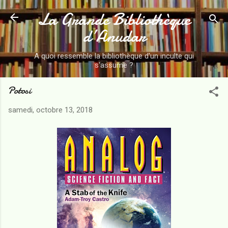
La Grande Bibliothèque
Accéder au contenu principal
d’Anudar
A quoi ressemble la bibliothèque d'un inculte qui
s'assume ?
Potosi
samedi, octobre 13, 2018