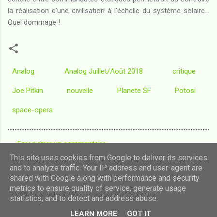
la réalisation d'une civilisation à l'échelle du système solaire...
Quel dommage !
Analog
Analog Juillet/Août 2018
critique
Joe Pitkin
nouvelle
Planete SF
Potosi
space-opera
Enregistrer un commentaire
C
This site uses cookies from Google to deliver its services
o
and to analyze traffic. Your IP address and user-agent are
shared with Google along with performance and security
m
Fourni par Blogger
metrics to ensure quality of service, generate usage
m
statistics, and to detect and address abuse.
Images de thèmes de
luoman
e
LEARN MORE
GOT IT