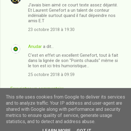
J'avais bien aimé ce court texte assez déjanté.
o
Et Laurent Genefort a un talent de conteur
m
indéniable surtout quand il faut dépeindre nos
amis E.T
m
23 octobre 2018 à 19:30
e
n
Anudar
a dit…
t
C'est en effet un excellent Genefort, tout à fait
a
dans la lignée de son "Points chauds" même si
i
le ton est ici très humoristique...
r
25 octobre 2018 à 09:59
e
Enregistrer un commentaire
s
This site uses cookies from Google to deliver its services
and to analyze traffic. Your IP address and user-agent are
shared with Google along with performance and security
Fourni par Blogger
metrics to ensure quality of service, generate usage
statistics, and to detect and address abuse.
Images de thèmes de
luoman
LEARN MORE
GOT IT