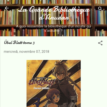
La Grande Bibliothèque
Accéder au contenu principal
d’Anudar
A quoi ressemble la bibliothèque d'un inculte qui
s'assume ?
Übel Blatt tome 3
mercredi, novembre 07, 2018