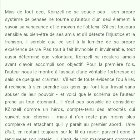
Mais de tout ceci, Köinzell ne se soucie pas : son propre
système de pensée ne tourne qu'autour d'un seul élément, à
savoir sa vengeance et le moyen de l'obtenir. S'il est toujours
sensible au bien-être de ses amis et s'il déteste l'injustice et la
trahison, il semble que ce soit à la lumière de sa propre
expérience de vie. Pas tout à fait invincible ni invulnérable, tout
aussi déterminé que volontaire, Köinzell ne reculera jamais
avant d'avoir accompli son objectif. Pour la première fois,
l'auteur nous le montre à l'assaut d'une véritable forteresse et
saisi de quelques craintes : s'il est de toute évidence fou à lier,
il rechigne à s'en prendre aux gens qui font leur travail sans
abuser de leur pouvoir - et voici que le schéma de l'auteur
prend un tour étonnant... Il n'est pas possible de considérer
Köinzell comme un héros, compte-tenu des atrocités qui
suivent son chemin - mais il n'en reste pas moins plus
complexe et attachant qu'il y paraît au premier abord...
Übel
Blatt
, en restant toujours sur le fil du rasoir, parvient donc à
renouveler son intérêt : il s'agit de voir maintenant comment