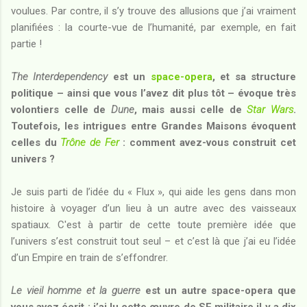
voulues. Par contre, il s’y trouve des allusions que j’ai vraiment
planifiées : la courte-vue de l’humanité, par exemple, en fait
partie !
The Interdependency
est un
space-opera
, et sa structure
politique – ainsi que vous l’avez dit plus tôt – évoque très
volontiers celle de
Dune
, mais aussi celle de
Star Wars
.
Toutefois, les intrigues entre Grandes Maisons évoquent
celles du
Trône de Fer
: comment avez-vous construit cet
univers ?
Je suis parti de l’idée du
« Flux »
, qui aide les gens dans mon
histoire à voyager d’un lieu à un autre avec des vaisseaux
spatiaux. C'est à partir de cette toute première idée que
l’univers s’est construit tout seul – et c’est là que j’ai eu l’idée
d’un Empire en train de s’effondrer.
Le vieil homme et la guerre
est un autre space-opera que
vous avez écrit : j’ai lu cette œuvre de SF militaire il y a dix