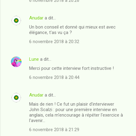
6 novembre 2018 à 20:26
m
m
Anudar
a dit…
e
Un bon conseil et donné qui mieux est avec
n
élégance, t'as vu ça ?
t
6 novembre 2018 à 20:32
a
i
Lune
a dit…
r
Merci pour cette interview fort instructive !
e
6 novembre 2018 à 20:44
s
Anudar
a dit…
Mais de rien ! Ce fut un plaisir d'interviewer
John Scalzi : pour une première interview en
anglais, cela m'encourage à répéter l'exercice à
l'avenir...
6 novembre 2018 à 21:29