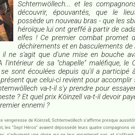
Schtemwöllech... et les compagnon
découvrir, épouvantés, que le lie
possède un nouveau bras - que les s
héroïque lui ont greffé à partir de ca
elfes ! Ce premier combat promet d'
déchirements et en basculements de 
, il ne s'agit que d'une mise en bouche av
 A l'intérieur de sa "chapelle" maléfique, le
se sont écoulées depuis qu'il a participé à
à présent que celui-ci revient pour accompli
emwöllech va-t-il s'y prendre pour essayer
este ? Et quel prix Köinzell va-t-il devoir pay
premier ennemi ?
te vengeresse de Köinzell, Schtemwöllech s'affirme presque aussitô
tôt, les "Sept Héros" avaient dépossédé leurs quatre compagnons vi
es, s'adjugeant une gloire qui ne leur appartenait pas, et s'offrant