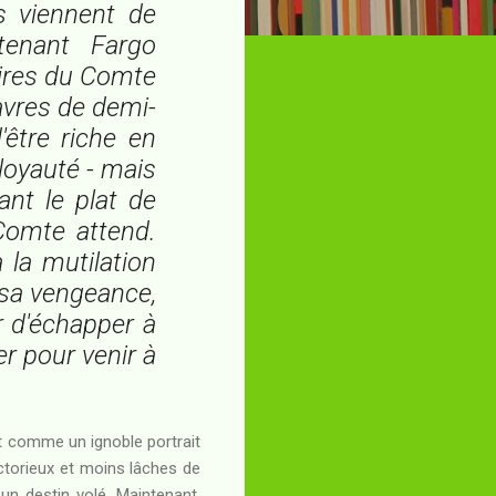
s viennent de
utenant Fargo
bires du Comte
davres de demi-
être riche en
loyauté - mais
ant le plat de
 Comte attend.
 la mutilation
r sa vengeance,
 d'échapper à
er pour venir à
t comme un ignoble portrait
ctorieux et moins lâches de
 un destin volé. Maintenant,