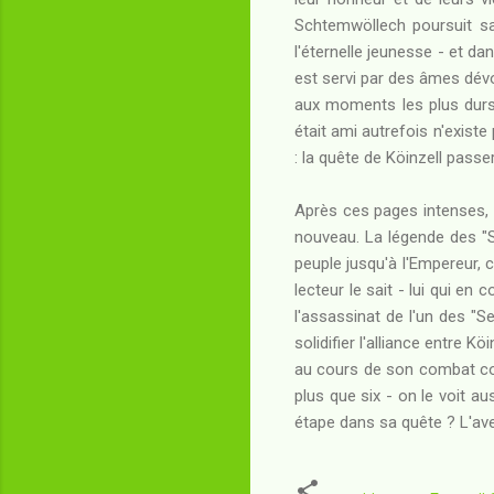
Schtemwöllech poursuit sa 
l'éternelle jeunesse - et da
est servi par des âmes dév
aux moments les plus durs 
était ami autrefois n'existe 
: la quête de Köinzell passe
Après ces pages intenses, c
nouveau. La légende des "S
peuple jusqu'à l'Empereur
lecteur le sait - lui qui e
l'assassinat de l'un des "S
solidifier l'alliance entre K
au cours de son combat cont
plus que six - on le voit au
étape dans sa quête ? L'aveni