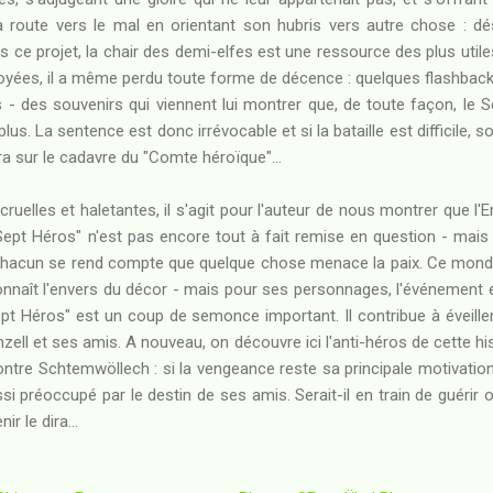
route vers le mal en orientant son hubris vers autre chose : déso
ns ce projet, la chair des demi-elfes est une ressource des plus utile
oyées, il a même perdu toute forme de décence : quelques flashbacks
- des souvenirs qui viennent lui montrer que, de toute façon, le S
plus. La sentence est donc irrévocable et si la bataille est difficile,
ra sur le cadavre du "Comte héroïque"...
ruelles et haletantes, il s'agit pour l'auteur de nous montrer que 
ept Héros" n'est pas encore tout à fait remise en question - mais à
, chacun se rend compte que quelque chose menace la paix. Ce mond
n connaît l'envers du décor - mais pour ses personnages, l'événement 
ept Héros" est un coup de semonce important. Il contribue à éveiller l
öinzell et ses amis. A nouveau, on découvre ici l'anti-héros de cette hi
re Schtemwöllech : si la vengeance reste sa principale motivation 
ssi préoccupé par le destin de ses amis. Serait-il en train de guérir o
r le dira...