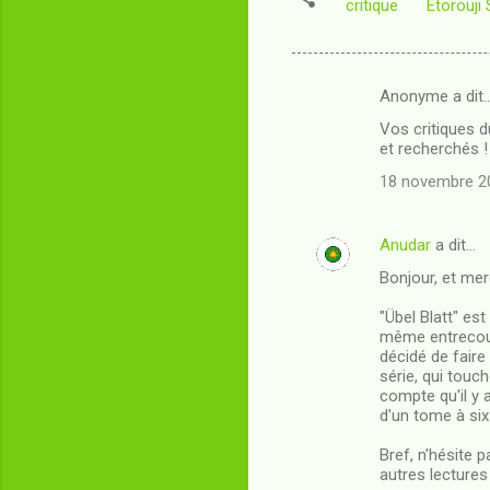
critique
Etorouji
Anonyme a dit
C
Vos critiques d
o
et recherchés !
m
18 novembre 20
m
e
Anudar
a dit…
n
Bonjour, et mer
t
"Übel Blatt" es
a
même entrecoupé
i
décidé de faire
série, qui touch
r
compte qu'il y 
e
d'un tome à si
s
Bref, n'hésite 
autres lectures 