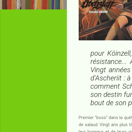
pour Köinzell
résistance...
Vingt années 
d'Ascheriit : 
comment Scht
son destin fun
bout de son 
Premier "boss" dans la quê
de salaud. Vingt ans plus 
leur honneur et de leurs vi