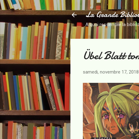
La Grande Biblio
A quoi ressemble la biblio
Übel Blatt to
samedi, novembre 17, 2018