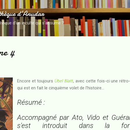
Accéder au contenu principal
thèque d’Anudar
thèque d'un inculte qui s'assume ?
me 4
Encore et toujours
Übel Blatt
, avec cette fois-ci une rétr
qui est en fait le cinquième volet de l'histoire...
Résumé :
Accompagné par Ato, Vido et Guéran
s'est introduit dans la for