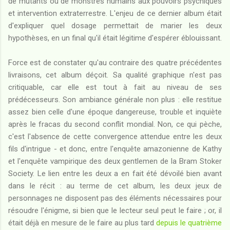
de mutants ou de monstres humains aux pouvoirs psychiques
et intervention extraterrestre. L'enjeu de ce dernier album était
d'expliquer quel dosage permettait de marier les deux
hypothèses, en un final qu'il était légitime d'espérer éblouissant.
Force est de constater qu'au contraire des quatre précédentes
livraisons, cet album déçoit. Sa qualité graphique n'est pas
critiquable, car elle est tout à fait au niveau de ses
prédécesseurs. Son ambiance générale non plus : elle restitue
assez bien celle d'une époque dangereuse, trouble et inquiète
après le fracas du second conflit mondial. Non, ce qui pèche,
c'est l'absence de cette convergence attendue entre les deux
fils d'intrigue - et donc, entre l'enquête amazonienne de Kathy
et l'enquête vampirique des deux gentlemen de la Bram Stoker
Society. Le lien entre les deux a en fait été dévoilé bien avant
dans le récit : au terme de cet album, les deux jeux de
personnages ne disposent pas des éléments nécessaires pour
résoudre l'énigme, si bien que le lecteur seul peut le faire ; or, il
était déjà en mesure de le faire au plus tard
depuis le quatrième