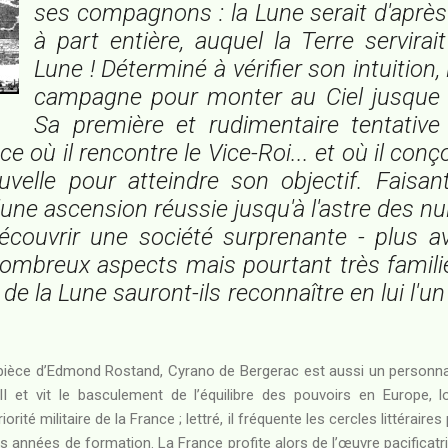
ses compagnons : la Lune serait d'aprè
à part entière, auquel la Terre servira
Lune ! Déterminé à vérifier son intuition, i
campagne pour monter au Ciel jusque 
Sa première et rudimentaire tentativ
e où il rencontre le Vice-Roi... et où il conç
velle pour atteindre son objectif. Faisant
'une ascension réussie jusqu'à l'astre des nuit
découvrir une société surprenante - plus a
ombreux aspects mais pourtant très familiè
de la Lune sauront-ils reconnaître en lui l'un
 pièce d’Edmond Rostand, Cyrano de Bergerac est aussi un personnage
I et vit le basculement de l’équilibre des pouvoirs en Europe, lo
rité militaire de la France ; lettré, il fréquente les cercles littéraire
s années de formation. La France profite alors de l’œuvre pacificatric