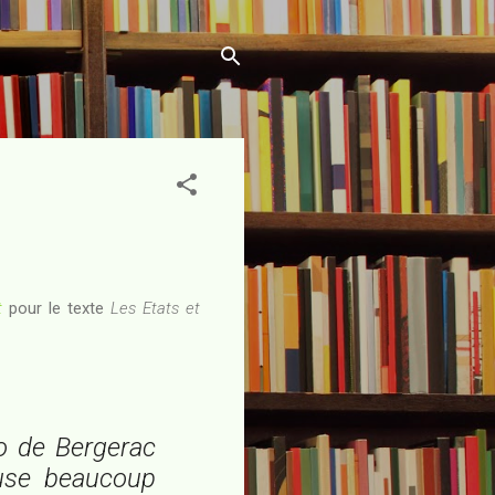
t
pour le texte
Les Etats et
o de Bergerac
use beaucoup