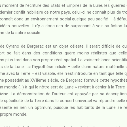
 moment de l’écriture des Etats et Empires de la Lune, les guerres 
dernier conflit nobiliaire de notre pays, celui-ci ne connaît plus de tr
connaît donc un environnement social quelque peu pacifié – à défau
idées nouvelles. Il n’y a donc rien de surprenant à voir sa fiction 
 de la satire sociale.
e Cyrano de Bergerac est un objet céleste, il serait difficile de qua
sport se fait dans des conditions guère moins réalistes que cel
 plus tard dans son propre récit spatial. La vraisemblance scientifi
s de la Lune : si l’hypothèse initiale – celle d’une nature matérielle
e avec la Terre – est valable, elle n’est introduite en tant que telle 
me possédait au XVIIème siècle, de Bergerac formule cette hypothès
n monde (…) à qui le nôtre sert de Lune » revient à dénier à la Terre
ivine. La démonstration de l’auteur est appuyée par sa description
e spécificité de la Terre dans le concert universel va répondre celle
résente en rien un optimum, puisque les habitants de la Lune se ré
 propre monde.