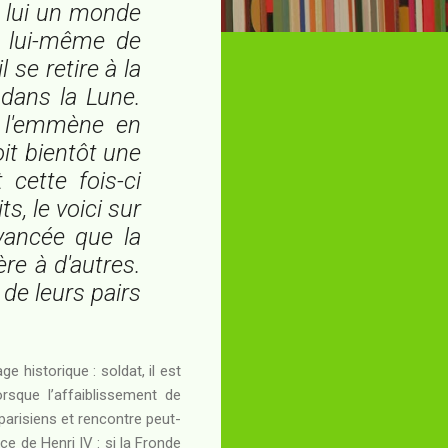
s lui un monde
it lui-même de
l se retire à la
dans la Lune.
e l'emmène en
oit bientôt une
 cette fois-ci
s, le voici sur
vancée que la
re à d'autres.
 de leurs pairs
 historique : soldat, il est
rsque l’affaiblissement de
s parisiens et rencontre peut-
e de Henri IV : si la Fronde