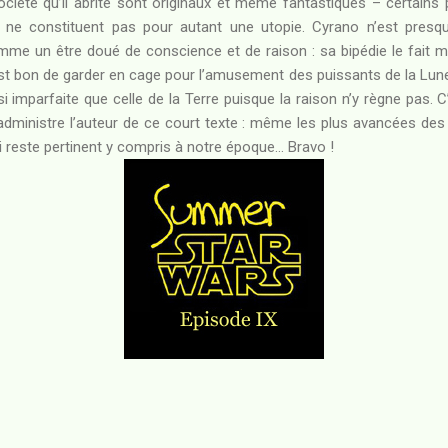
société qu’il abrite sont originaux et même fantastiques – certains
ls ne constituent pas pour autant une utopie. Cyrano n’est pres
comme un être doué de conscience et de raison : sa bipédie le fai
 est bon de garder en cage pour l’amusement des puissants de la Lune 
i imparfaite que celle de la Terre puisque la raison n’y règne pas. C
administre l’auteur de ce court texte : même les plus avancées de
ui reste pertinent y compris à notre époque… Bravo !