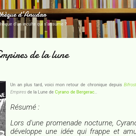
Accéder au contenu principal
thèque d’Anudar
thèque d'un inculte qui s'assume ?
Empires de la lune
Un an plus tard, voici mon retour de chronique depuis
Bifros
Empires
de la Lune de
Cyrano de Bergerac
...
Résumé :
Lors d'une promenade nocturne, Cyran
développe une idée qui frappe et am