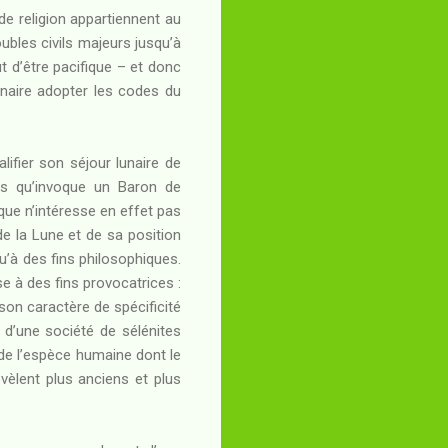
de religion appartiennent au
oubles civils majeurs jusqu’à
t d’être pacifique – et donc
lunaire adopter les codes du
lifier son séjour lunaire de
les qu’invoque un Baron de
que n’intéresse en effet pas
 de la Lune et de sa position
qu’à des fins philosophiques.
e à des fins provocatrices :
 son caractère de spécificité
 d’une société de sélénites
 de l’espèce humaine dont le
vèlent plus anciens et plus