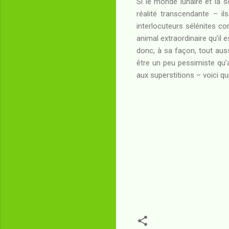
Si le monde lunaire et la 
réalité transcendante – i
interlocuteurs sélénites 
animal extraordinaire qu’il
donc, à sa façon, tout auss
être un peu pessimiste qu’
aux superstitions – voici q