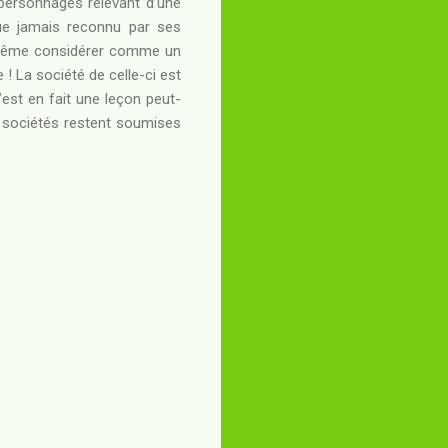
 personnages relevant d’une
que jamais reconnu par ses
t même considérer comme un
! La société de celle-ci est
’est en fait une leçon peut-
s sociétés restent soumises