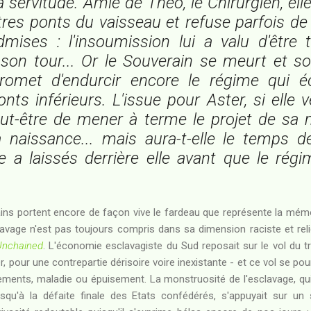
la servitude. Amie de Théo, le Chirurgien, el
res ponts du vaisseau et refuse parfois d
dmises : l'insoumission lui a valu d'être 
 son tour... Or le Souverain se meurt et s
romet d'endurcir encore le régime qui éc
nts inférieurs. L'issue pour Aster, si elle 
eut-être de mener à terme le projet de sa 
 naissance... mais aura-t-elle le temps d
le a laissés derrière elle avant que le ré
ns portent encore de façon vive le fardeau que représente la mémo
sclavage n'est pas toujours compris dans sa dimension raciste et re
Unchained
. L'économie esclavagiste du Sud reposait sur le vol du t
er, pour une contrepartie dérisoire voire inexistante - et ce vol se pou
tements, maladie ou épuisement. La monstruosité de l'esclavage, qui
squ'à la défaite finale des Etats confédérés, s'appuyait sur un 