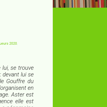
gueurs 2020
.
 lui, se trouve
 devant lui se
le Gouffre du
s'organisent en
vage. Aster est
gence elle est