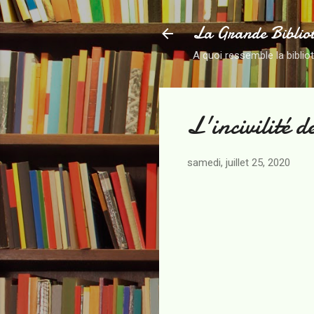
La Grande Biblio
A quoi ressemble la biblio
L'incivilité d
samedi, juillet 25, 2020