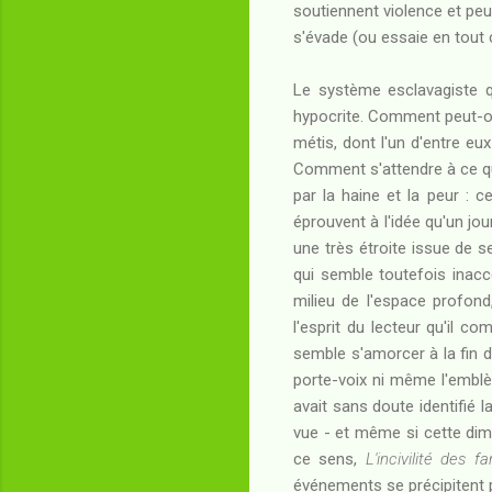
soutiennent violence et pe
s'évade (ou essaie en tout c
Le système esclavagiste 
hypocrite. Comment peut-on 
métis, dont l'un d'entre eu
Comment s'attendre à ce qu'
par la haine et la peur : c
éprouvent à l'idée qu'un jou
une très étroite issue de se
qui semble toutefois inacc
milieu de l'espace profon
l'esprit du lecteur qu'il c
semble s'amorcer à la fin d
porte-voix ni même l'emblèm
avait sans doute identifié l
vue - et même si cette dime
ce sens,
L'incivilité des 
événements se précipitent 