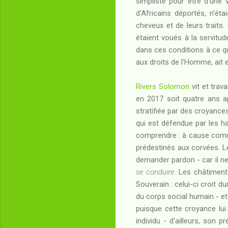
simpliste pour être d'une 
d'Africains déportés, n'é
cheveux et de leurs traits.
étaient voués à la servit
dans ces conditions à ce que
aux droits de l'Homme, ait e
Rivers Solomon
vit et trav
en 2017 soit quatre ans 
stratifiée par des croyance
qui est défendue par les h
comprendre : à cause comme p
prédestinés aux corvées. Le
demander pardon - car il ne 
se conduire
. Les châtiment
Souverain : celui-ci croit d
du corps social humain - et
puisque cette croyance lui 
individu - d'ailleurs, so