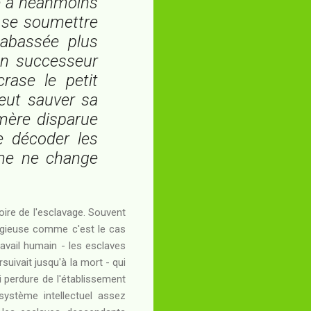
le a néanmoins
e se soumettre
tabassée plus
on successeur
rase le petit
veut sauver sa
mère disparue
e décoder les
gime ne change
ire de l'esclavage. Souvent
ligieuse comme c'est le cas
ravail humain - les esclaves
rsuivait jusqu'à la mort - qui
 perdure de l'établissement
système intellectuel assez