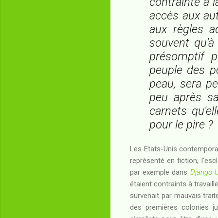
contrainte à 
accès aux aut
aux règles a
souvent qu'à
présomptif p
peuple des po
peau, sera p
peu après sa
carnets qu'el
pour le pire ?
Les Etats-Unis contemporai
représenté en fiction, l'e
par exemple dans
Django 
étaient contraints à travaill
survenait par mauvais trai
des premières colonies ju