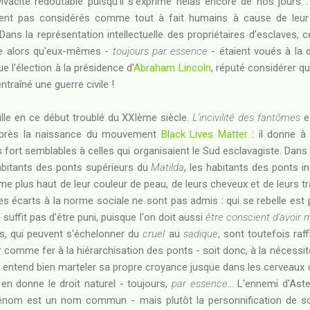
vivacité redoutable puisqu'il s'exprime hélas encore de nos jours 
taient pas considérés comme tout à fait humains à cause de leur
 Dans la représentation intellectuelle des propriétaires d'esclaves, 
ude alors qu'eux-mêmes -
toujours par essence
- étaient voués à la d
 l'élection à la présidence d'
Abraham Lincoln
, réputé considérer qu
ntraîné une guerre civile !
aille en ce début troublé du XXIème siècle.
L'incivilité des fantômes
e
après la naissance du mouvement
Black Lives Matter
: il donne à 
s fort semblables à celles qui organisaient le Sud esclavagiste. Dan
abitants des ponts supérieurs du
Matilda
, les habitants des ponts i
lus haut de leur couleur de peau, de leurs cheveux et de leurs traits.
s écarts à la norme sociale ne sont pas admis : qui se rebelle est
suffit pas d'être puni, puisque l'on doit aussi
être conscient d'avoir 
s, qui peuvent s'échelonner du
cruel
au
sadique
, sont toutefois ra
ur comme fer à la hiérarchisation des ponts - soit donc, à la nécessité
 entend bien marteler sa propre croyance jusque dans les cerveaux de
en donne le droit naturel - toujours,
par essence
... L'ennemi d'As
n prénom est un nom commun - mais plutôt la personnification de