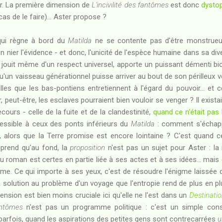
ur. La première dimension de
L'incivilité des fantômes
est donc
dysto
as de le faire)... Aster propose ?
qui règne à bord du
Matilda
ne se contente pas d'être monstrueux 
nier l'évidence - et donc, l'unicité de l'espèce humaine dans sa dive
x jouit même d'un respect universel, apporte un puissant démenti b
un vaisseau générationnel puisse arriver au bout de son périlleux vo
elles que les bas-pontiens entretiennent à l'égard du pouvoir... et 
r, peut-être, les esclaves pourraient bien vouloir se venger ? Il exista
cours - celle de la fuite et de la clandestinité,
quand ce n'était pas 
essible à ceux des ponts inférieurs du
Matilda
: comment s'échapp
d, alors que la Terre promise est encore lointaine ? C'est quand 
omprend qu'au fond, la
proposition
n'est pas un sujet pour Aster : la 
u roman est certes en partie liée à ses actes et à ses idées... mais e
e. Ce qui importe à ses yeux, c'est de résoudre l'énigme laissée d
a solution au problème d'un voyage que l'entropie rend de plus en plu
nsion est bien moins cruciale ici qu'elle ne l'est dans un
Destinati
fantômes
n'est pas un programme politique : c'est un simple const
parfois, quand les aspirations des petites gens sont contrecarrées
u