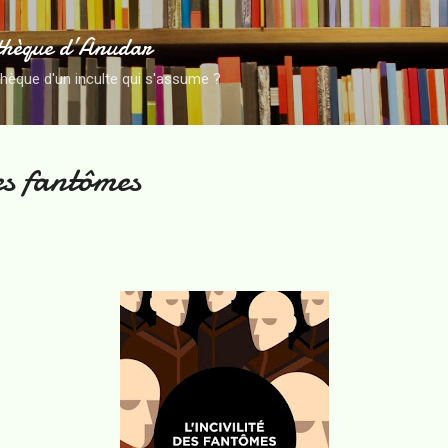
Accéder au contenu principal
thèque d’Anudar
thèque d'un inculte qui s'assume ?
es fantômes