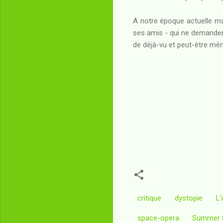
A notre époque actuelle m
ses amis - qui ne demandent
de déjà-vu et peut-être même
critique
dystopie
L'
space-opera
Summer S