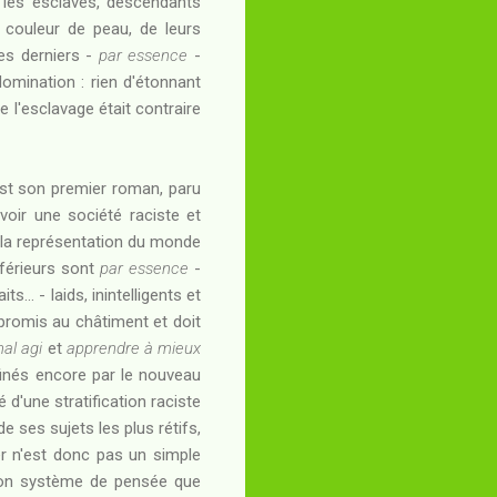
: les esclaves, descendants
 couleur de peau, de leurs
ces derniers -
par essence
-
omination : rien d'étonnant
e l'esclavage était contraire
st son premier roman, paru
voir une société raciste et
s la représentation du monde
nférieurs sont
par essence
-
.. - laids, inintelligents et
 promis au châtiment et doit
mal agi
et
apprendre à mieux
ffinés encore par le nouveau
 d'une stratification raciste
 ses sujets les plus rétifs,
ter n'est donc pas un simple
 son système de pensée que