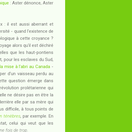
pique
: Aster dénonce, Aster
: il est aussi aberrant et
rsité - quand l'existence de
iologique à cette croyance ?
yage alors qu'il est déchiré
celles que les haut-pontiens
it, pour les esclaves du Sud,
la mise à l'abri au Canada
-
er d'un vaisseau perdu au
cette question émerge dans
révolution prolétarienne qui
lle ne désire pas en être la
errière elle par sa mère qui
s difficile, à tous points de
on ténèbres
, par exemple. En
at, celui qui veut que les
ne fois de trop
.