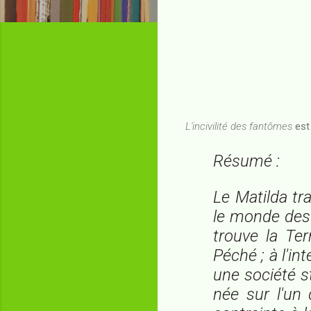
L'incivilité des fantômes
est
Résumé :
Le
Matilda
tra
le monde des 
trouve la Te
Péché ; à l'in
une société st
née sur l'un 