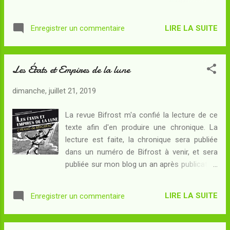
Lune de Tsiolkovski peut être considéré
Hutchins ? Résumé : L'écosystème lunaire
comme l’un des textes fondateurs de la
est en train de mal tourner : Hailey, biologiste
hard-science . Deux personnages, égarés sur
LIRE LA SUITE
Enregistrer un commentaire
écologue, doit éliminer tout son élevage de
le satellite de la Terre, y font l’expérience
poulets car la faible gravité a rendu les
d’une pesanteur six fois inférieure à celle ...
malheureuses bestioles folles au point de
Les États et Empires de la lune
s'entretuer ! Comment va-t-elle garantir le
bouclage du cycle de la matière auquel
dimanche, juillet 21, 2019
participaient les poules ? Devra-t-elle
introduire une autre espèce animale au
La revue Bifrost m'a confié la lecture de ce
risque d'obtenir des résultats similaires... ou
texte afin d'en produire une chronique. La
bien trouver une toute autre idée ? Un
lecture est faite, la chronique sera publiée
écosystème est l'association durable entre
dans un numéro de Bifrost à venir, et sera
un biotope et une biocénose : c'est donc un
publiée sur mon blog un an après publication
système vivant où la matière circule entre
dans la revue... Résumé : Lors d'une
des réservoirs organiques (les êtres vivants
promenade nocturne, Cyrano de Bergerac
et leurs restes) et minéraux (le substrat,
LIRE LA SUITE
Enregistrer un commentaire
développe une idée qui frappe et amuse
l'atmosphère et l'hydrosphère). La Terre est
beaucoup ses compagnons : la Lune serait
un écosystème en ab...
d'après lui un monde à part entière, auquel la