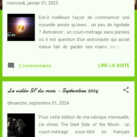
c
mercredi, janvier 01, 2025
l
e
Est-il meilleure façon de commencer une
nouvelle année qu'avec... un peu de rigolade
s
? Astroknot , un court-métrage sans paroles
où il est question d'un astronaute qui aurait
mieux fait de garder ses mains dans ses
poches et d'un extraterrestre possédant une
façon bien à lui de témoigner son affection,
LIRE LA SUITE
2 commentaires
semble tout à fait adapté aux circonstances
du jour. Meilleurs vœux pour 2025 !
La vidéo SF du mois - Septembre 2024
dimanche, septembre 01, 2024
Pour cette édition de ma rubrique mensuelle,
j'ai choisi The Dark Side of the Moon : un
court-métrage sous-titré en français