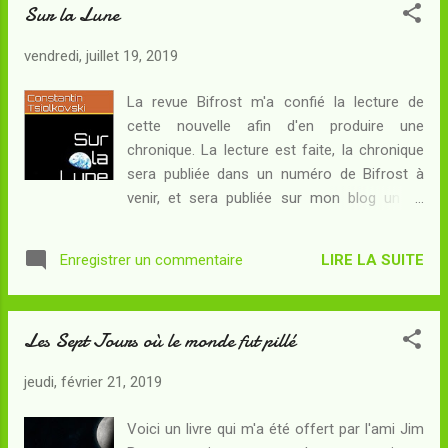
Sur la Lune
Terre servirait lui-même de Lune ! Déterminé
à vérifier son intuition, il se retire à la
vendredi, juillet 19, 2019
campagne pour monter au Ciel jusque dans
la Lune. Sa première et rudimentaire
La revue Bifrost m'a confié la lecture de
tentative l'emmène en Nouvelle-France où il
cette nouvelle afin d'en produire une
rencontre le Vice-Roi... et où il conçoit
chronique. La lecture est faite, la chronique
bientôt une technique nouvelle pour atteindre
sera publiée dans un numéro de Bifrost à
son objectif. Faisant cette fois-ci
venir, et sera publiée sur mon blog un an
l'expérience d'une ascension réussie jusqu'à
après publication dans la revue... Résumé :
l'astre des nuits, le voici sur le point de
Quand le narrateur s'éveille, c'est pour
découvrir une société surprenante - plus
LIRE LA SUITE
Enregistrer un commentaire
éprouver une sensation de légèreté tout à
avancée que la sienne à de nombreux
fait inédite... Une sensation qui
aspects mais pourtant très fa...
s'accompagne qui mieux est d'une force
Les Sept Jours où le monde fut pillé
nouvelle dans les membres ! A ses côtés,
son ami physicien n'est pas long à lui
jeudi, février 21, 2019
démontrer que sa force n'a pas augmenté,
mais que la pesanteur a au contraire diminué
Voici un livre qui m'a été offert par l'ami Jim
puisqu'une masse de six kilogrammes