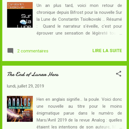
Roi... et où il conçoit bientôt une technique
Un an plus tard, voici mon retour de
nouvelle pour atteindre son objectif. Faisant
chronique depuis Bifrost pour la nouvelle Sur
cette fois-ci l'expérience d'une ascension
la Lune de Constantin Tsiolkovski ... Résumé
réussie jusqu'à l'astre des nuits, le voici sur
: Quand le narrateur s'éveille, c'est pour
le point de découvrir une société
éprouver une sensation de légèreté tout à
surprenante - plus avancée que la sienne à
fait inédite... Une sensation qui
de nombreux aspects mais pourtant très
s'accompagne qui mieux est d'une force
familière à d'autres. Les habitants de la Lune
LIRE LA SUITE
2 commentaires
nouvelle dans les membres ! A ses côtés,
sauront-ils reconnaître en lui l'un de leurs
son ami physicien n'est pas long à lui
pairs en réfle...
démontrer que sa force n'a pas augmenté,
The End of Lunar Hens
mais que la pesanteur a au contraire diminué
puisqu'une masse de six kilogrammes
lundi, juillet 29, 2019
développe désormais le poids d'un seul... ce
qui n'a rien d'anormal puisque les deux
Hen en anglais signifie... la poule. Voici donc
compères sont désormais sur la Lune !
une nouvelle au titre pour le moins
Oseront-ils explorer ce monde inconnu
énigmatique parue dans le numéro de
rempli de dangers inattendus ? Bien que
Mars/Avril 2019 de la revue Analog : quelles
sous-titré « Un récit fantastique », Sur la
étaient les intentions de son auteure, M. K.