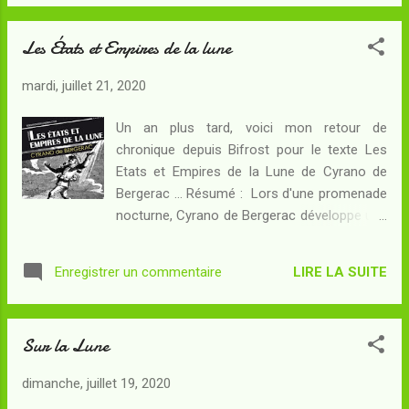
et déjà une colonie internationale, mais aussi
sur Mars où se dirige la première expédition
Les États et Empires de la lune
habitée. En cette année 1963, le grand public
est surtout préoccupé par l'amélioration des
mardi, juillet 21, 2020
conditions de vie qui tarde... et certains
perçoivent les investissements dans le
Un an plus tard, voici mon retour de
programme spatial comme des pertes
chronique depuis Bifrost pour le texte Les
sèches pour le développement humain.
Etats et Empires de la Lune de Cyrano de
Nicole Wargin, astronaute expérimentée, sait
Bergerac ... Résumé : Lors d'une promenade
que son travail ne se résume pas à trouver
nocturne, Cyrano de Bergerac développe une
des solutions techniques dans les
idée qui frappe et amuse beaucoup ses
environnements stériles de l'espace... et
compagnons : la Lune serait d'après lui un
qu'elle doit aussi donner dans les relations
LIRE LA SUITE
Enregistrer un commentaire
monde à part entière, auquel la Terre servirait
humaines, en incarnant d'une façon ou d'une
lui-même de Lune ! Déterminé à vérifier son
autre la voie de l'espace. Faut-...
intuition, il se retire à la campagne pour
Sur la Lune
monter au Ciel jusque dans la Lune. Sa
première et rudimentaire tentative l'emmène
dimanche, juillet 19, 2020
en Nouvelle-France où il rencontre le Vice-