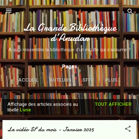
Accéder au contenu principal
La Grande Bibliothèque
d’Anudar
A quoi ressemble la bibliothèque d'un inculte qui s'assume ?
Pages
ACCUEIL
AUTEURS
SFFF
PLUS…
Affichage des articles associés au
TOUT AFFICHER
A
libellé
Lune
r
t
La vidéo SF du mois - Janvier 2025
i