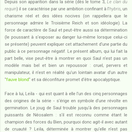
Depuis son apparition dans la série (dès le tome 3,
Le clan du
requin
) il se caractérise par une ambition confinant à l'
hybris
, un
charisme réel et des idées nocives (on rappellera que le
personnage admire le Troisième Reich et son idéologie). La
force de caractère de Saul et peut-être aussi sa détermination
(le poussant à s'exposer au danger lui-même lorsque celui-ci
se présente) peuvent expliquer cet attachement d'une partie du
public à ce personnage négatif. Le présent album, qui lui fait la
part belle, vise peut-être à montrer en quoi Saul n'est pas un
modèle mais bel et bien un repoussoir : cruel, pervers et
manipulateur, il n'est en réalité qu'un lointain avatar d'un autre
"
fauve blond
" et sa déconfiture promet d'être apocalyptique.
Face à lui, Leïla - qui est quant à elle l'un des cinq personnages
des origines de la série - s'érige en symbole d'une révolte en
germination. Le joug de Saul trouble jusqu'à des personnages
puissants de Néosalem : s'il est reconnu comme étant le
champion des forces du Bien, pourquoi donc agit-il avec autant
de cruauté ? Leïla, déterminée à montrer qu'elle n'est pas