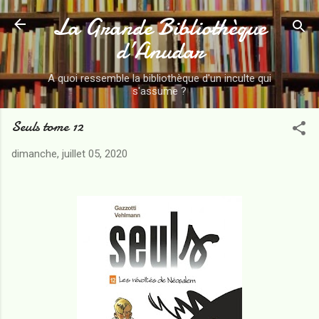
La Grande Bibliothèque
Accéder au contenu principal
d’Anudar
A quoi ressemble la bibliothèque d'un inculte qui
s'assume ?
Seuls tome 12
dimanche, juillet 05, 2020