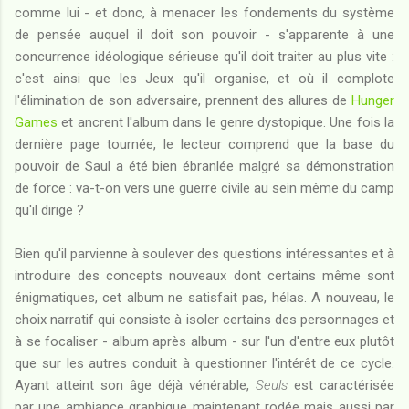
comme lui - et donc, à menacer les fondements du système
de pensée auquel il doit son pouvoir - s'apparente à une
concurrence idéologique sérieuse qu'il doit traiter au plus vite :
c'est ainsi que les Jeux qu'il organise, et où il complote
l'élimination de son adversaire, prennent des allures de
Hunger
Games
et ancrent l'album dans le genre dystopique. Une fois la
dernière page tournée, le lecteur comprend que la base du
pouvoir de Saul a été bien ébranlée malgré sa démonstration
de force : va-t-on vers une guerre civile au sein même du camp
qu'il dirige ?
Bien qu'il parvienne à soulever des questions intéressantes et à
introduire des concepts nouveaux dont certains même sont
énigmatiques, cet album ne satisfait pas, hélas. A nouveau, le
choix narratif qui consiste à isoler certains des personnages et
à se focaliser - album après album - sur l'un d'entre eux plutôt
que sur les autres conduit à questionner l'intérêt de ce cycle.
Ayant atteint son âge déjà vénérable,
Seuls
est caractérisée
par une ambiance graphique maintenant rodée mais aussi par