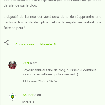
de silence sur le blog.
L'objectif de l'année qui vient sera donc de réapprendre une
certaine forme de discipline... et de la régulariser, autant que
faire se peut !
Anniversaire
Planete SF
Vert
a dit…
C
Joyeux anniversaire de blog, puisse-t-il continue
o
sa route au rythme qui te convient :)
m
11 février 2023 à 16:59
m
e
Anudar
a dit…
n
Merci :)
t