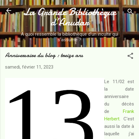
La Grande Bibliothèque
Accéder au contenu principal
d’Anudar
A quoi ressemble la bibliothèque d'un inculte qui
s'assume ?
Anniversaire du blog : treize ans
samedi, février 11, 2023
Le 11/02 est
la date
anniversaire
du décès
de
Frank
Herbert
. C'est
aussi la date à
laquelle j'ai