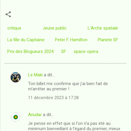
critique
Jeune public
L'Arche spatiale
La fille du Capitaine
Peter F. Hamilton
Planete SF
Prix des Blogueurs 2024
SF
space-opera
Le Maki
a dit…
C
Ton billet me confirme que j'ai bien fait de
o
m'arrêter au premier !
m
11 décembre 2023 à 17:28
m
e
Anudar
a dit…
n
Je pense en effet que si l'on n'a pas été au
t
minimum bienveillant à l'égard du premier, mieux