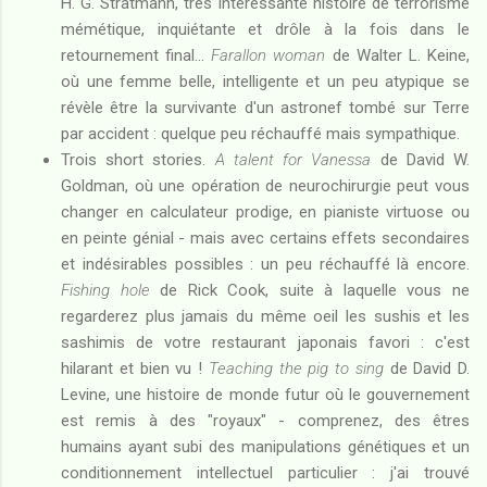
H. G. Stratmann, très intéressante histoire de terrorisme
mémétique, inquiétante et drôle à la fois dans le
retournement final...
Farallon woman
de Walter L. Keine,
où une femme belle, intelligente et un peu atypique se
révèle être la survivante d'un astronef tombé sur Terre
par accident : quelque peu réchauffé mais sympathique.
Trois short stories.
A talent for Vanessa
de David W.
Goldman, où une opération de neurochirurgie peut vous
changer en calculateur prodige, en pianiste virtuose ou
en peinte génial - mais avec certains effets secondaires
et indésirables possibles : un peu réchauffé là encore.
Fishing hole
de Rick Cook, suite à laquelle vous ne
regarderez plus jamais du même oeil les sushis et les
sashimis de votre restaurant japonais favori : c'est
hilarant et bien vu !
Teaching the pig to sing
de David D.
Levine, une histoire de monde futur où le gouvernement
est remis à des "royaux" - comprenez, des êtres
humains ayant subi des manipulations génétiques et un
conditionnement intellectuel particulier : j'ai trouvé