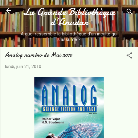
La Grande Bibliothèque
Accéder au contenu principal
d’Anudar
A quoi ressemble la bibliothèque d'un inculte qui
s'assume ?
Analog numéro de Mai 2010
lundi, juin 21, 2010