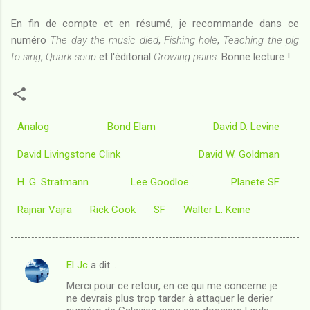
En fin de compte et en résumé, je recommande dans ce
numéro
The day the music died
,
Fishing hole
,
Teaching the pig
to sing
,
Quark soup
et l'éditorial
Growing pains
. Bonne lecture !
Analog
Bond Elam
David D. Levine
David Livingstone Clink
David W. Goldman
H. G. Stratmann
Lee Goodloe
Planete SF
Rajnar Vajra
Rick Cook
SF
Walter L. Keine
El Jc
a dit…
C
Merci pour ce retour, en ce qui me concerne je
o
ne devrais plus trop tarder à attaquer le derier