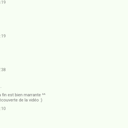
4:19
0:19
7:38
…
a fin est bien marrante ^^
écouverte de la vidéo :)
8:10