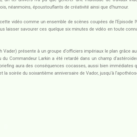
fois, néanmoins, époustouflants de créativité ainsi que d'humour.
r cette vidéo comme un ensemble de scènes coupées de l'Episode I
us laisser savourer ces quelque six minutes de vidéo en toute conn
 Vader) présente à un groupe d'officiers impériaux le plan grâce auqu
eau du Commandeur Larkin a été retardé dans un champ d'astéroïdes
iefing aura des conséquences cocasses, aussi bien immédiates qu
 et la soirée du soixantième anniversaire de Vador, jusqu'à l'apothéose