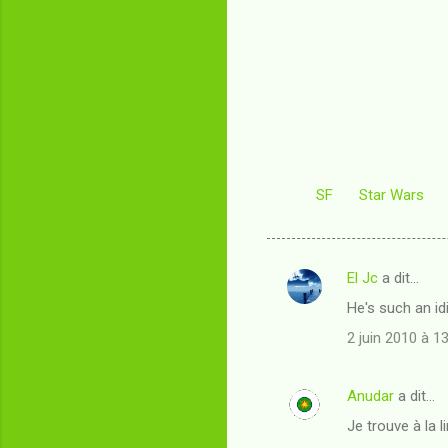
SF
Star Wars
El Jc
a dit…
C
He's such an id
o
2 juin 2010 à 1
m
m
Anudar
a dit…
e
Je trouve à la li
n