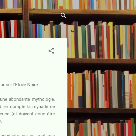
 sur l'Etoile Noire...
 une abondante mythologie.
nd en compte la myriade de
cence (et doivent donc être
.
épendants, qui ne sont pas