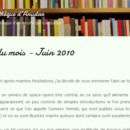
Accéder au contenu principal
thèque d’Anudar
thèque d'un inculte qui s'assume ?
du mois - Juin 2010
t après maintes hésitations, j'ai décidé de vous emmener faire un tour
n univers de space-opera très central, en ce sens qu'il alimente
pparaissent un peu comme de simples introductions si l'on pre
ent ce que l'on appelle l'univers étendu, qui sont publiés sous li
t où se sont illustrés maints auteurs dont certains sont excellents
 un tel univers n'a pu que générer une multitude de travaux ind