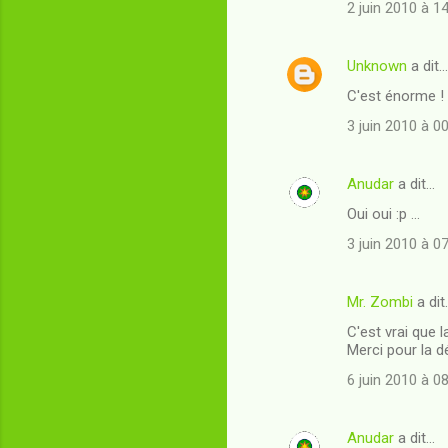
t
2 juin 2010 à 1
a
i
Unknown
a dit…
r
C'est énorme !
e
3 juin 2010 à 0
s
Anudar
a dit…
Oui oui :p ...
3 juin 2010 à 0
Mr. Zombi
a dit
C'est vrai que l
Merci pour la d
6 juin 2010 à 0
Anudar
a dit…