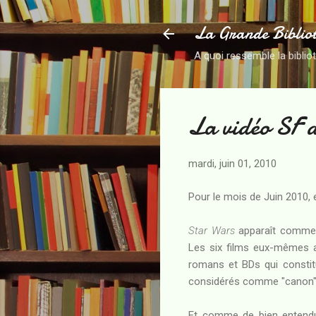
La Grande Biblio
A quoi ressemble la biblio
La vidéo SF 
mardi, juin 01, 2010
Pour le mois de Juin 2010, e
Star Wars
apparaît comme u
Les six films eux-mêmes a
romans et BDs qui constitu
considérés comme "canon") e
Et comme de bien entendu,